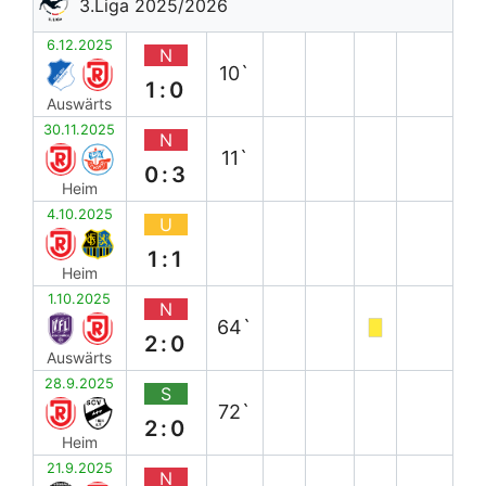
3.Liga 2025/2026
6.12.2025
N
10`
1:0
Auswärts
30.11.2025
N
11`
0:3
Heim
4.10.2025
U
1:1
Heim
1.10.2025
N
64`
2:0
Auswärts
28.9.2025
S
72`
2:0
Heim
21.9.2025
N