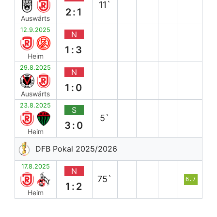
11`
2:1
Auswärts
12.9.2025
N
1:3
Heim
29.8.2025
N
1:0
Auswärts
23.8.2025
S
5`
3:0
Heim
DFB Pokal 2025/2026
17.8.2025
N
75`
6.7
1:2
Heim