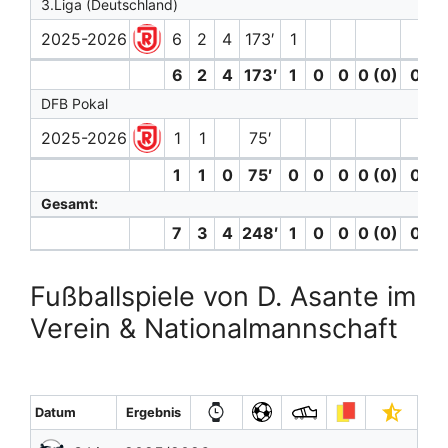
3.Liga (Deutschland)
2025-2026
6
2
4
173′
1
6
2
4
173′
1
0
0
0 (0)
0
DFB Pokal
2025-2026
1
1
75′
1
1
0
75′
0
0
0
0 (0)
0
Gesamt:
7
3
4
248′
1
0
0
0 (0)
0
Fußballspiele von D. Asante im
Verein & Nationalmannschaft
Datum
Ergebnis