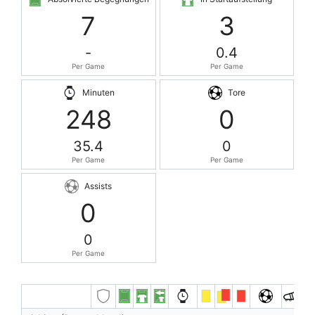
7
3
-
0.4
Per Game
Per Game
Minuten
Tore
248
0
35.4
0
Per Game
Per Game
Assists
0
0
Per Game