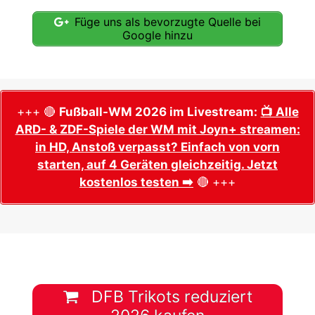
Füge uns als bevorzugte Quelle bei
Google hinzu
+++ 🔴
Fußball-WM 2026 im Livestream:
📺 Alle
ARD- & ZDF-Spiele der WM mit Joyn+ streamen:
in HD, Anstoß verpasst? Einfach von vorn
starten, auf 4 Geräten gleichzeitig. Jetzt
kostenlos testen ➡️
🔴 +++
DFB Trikots reduziert