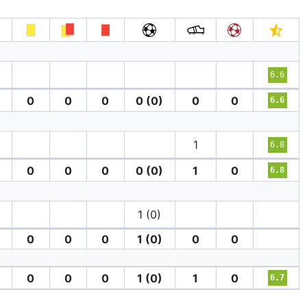
6.6
0
0
0
0 (0)
0
0
6.6
1
6.8
0
0
0
0 (0)
1
0
6.8
1 (0)
0
0
0
1 (0)
0
0
′
0
0
0
1 (0)
1
0
6.7