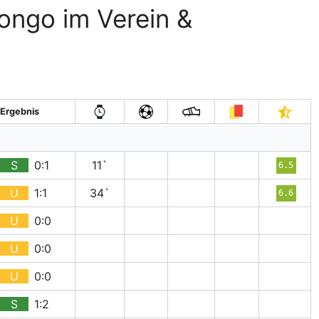
ongo im Verein &
Ergebnis
S
0:1
11`
6.5
U
1:1
34`
6.6
U
0:0
U
0:0
U
0:0
S
1:2