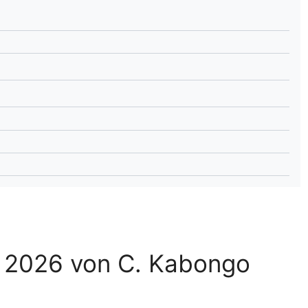
lplan Excel – kostenlos
 automatisch ausfüllen
t 2026 von C. Kabongo