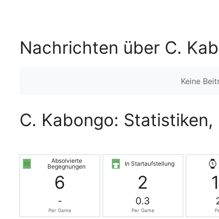
Nachrichten über C. Ka
Keine Bei
C. Kabongo: Statistiken,
Absolvierte
In Startaufstellung
Begegnungen
6
2
-
0.3
Per Game
Per Game
P