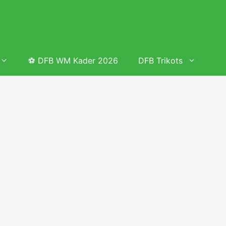
⚽ DFB WM Kader 2026
DFB Trikots
 & Tabelle
Frauenfußball heute
Deutschland Frauen Fußball Nationalmannschaft
 & Tabelle
Deutschland Frauen Länderspiele 2026 – DFB Spielplan
2026
lplan &
Deutschland Frauen Länderspiele 2025 – DFB Spielplan
2025
lplan &
Deutsche Frauen Nationalmannschaft DFB Kader 2025 &
Erfolge
elplan &