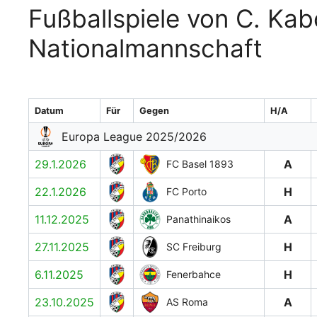
Fußballspiele von C. Kab
Nationalmannschaft
Datum
Für
Gegen
H/A
Europa League 2025/2026
29.1.2026
A
FC Basel 1893
22.1.2026
H
FC Porto
11.12.2025
A
Panathinaikos
27.11.2025
H
SC Freiburg
6.11.2025
H
Fenerbahce
23.10.2025
A
AS Roma