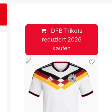
B
plan &
lplan &
DFB Trikots
reduziert 2026
lplan &
kaufen
 & Tabelle
 & Tabelle
 & Tabelle
 & Tabelle