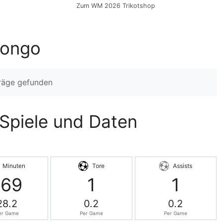
Zum WM 2026 Trikotshop
bongo
träge gefunden
 Spiele und Daten
Minuten
Tore
Assists
169
1
1
28.2
0.2
0.2
er Game
Per Game
Per Game