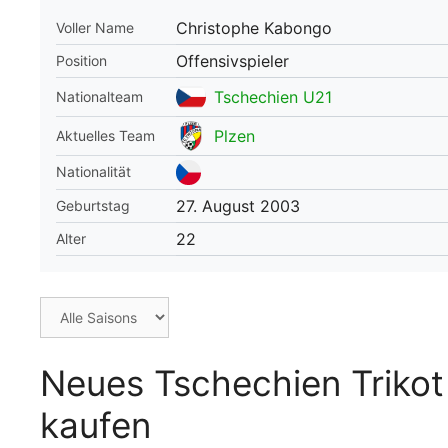
Christophe Kabongo
Voller Name
WM 2026 Spie
downloaden &
Offensivspieler
Position
Tschechien U21
Nationalteam
Plzen
Aktuelles Team
Nationalität
27. August 2003
Geburtstag
22
Alter
Neues Tschechien Triko
kaufen