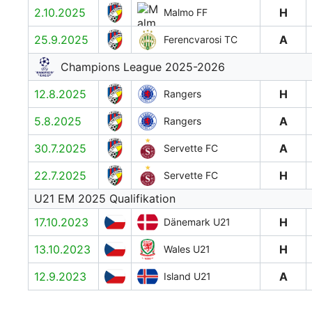
2.10.2025
H
Malmo FF
25.9.2025
A
Ferencvarosi TC
Champions League 2025-2026
12.8.2025
H
Rangers
5.8.2025
A
Rangers
30.7.2025
A
Servette FC
22.7.2025
H
Servette FC
U21 EM 2025 Qualifikation
17.10.2023
H
Dänemark U21
13.10.2023
H
Wales U21
12.9.2023
A
Island U21