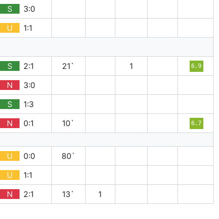
S
3:0
U
1:1
S
2:1
21`
1
6.9
N
3:0
S
1:3
N
0:1
10`
6.7
U
0:0
80`
U
1:1
N
2:1
13`
1