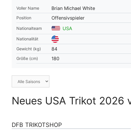
Brian Michael White
Voller Name
WM 2026 Spie
downloaden &
Offensivspieler
Position
USA
Nationalteam
Nationalität
84
Gewicht (kg)
180
Größe (cm)
Neues USA Trikot 2026 v
DFB TRIKOTSHOP