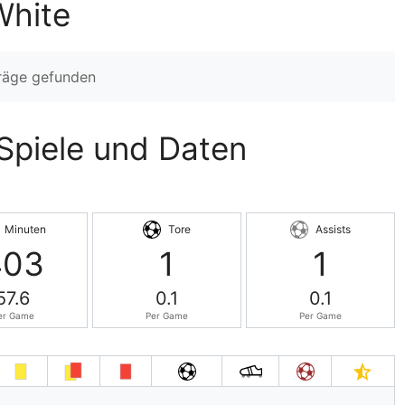
White
träge gefunden
 Spiele und Daten
Minuten
Tore
Assists
403
1
1
57.6
0.1
0.1
er Game
Per Game
Per Game