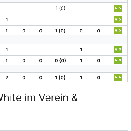
1 (0)
6.5
1
6.5
1
0
0
1 (0)
0
0
6.5
1
1
6.9
1
0
0
0 (0)
1
0
6.9
2
0
0
1 (0)
1
0
6.6
White im Verein &