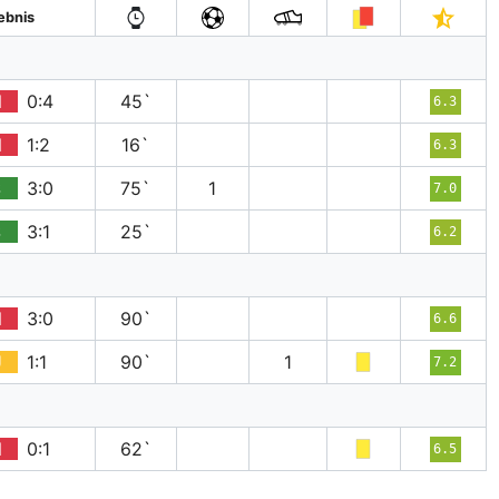
ebnis
N
0:4
45`
6.3
N
1:2
16`
6.3
S
3:0
75`
1
7.0
S
3:1
25`
6.2
N
3:0
90`
6.6
U
1:1
90`
1
7.2
N
0:1
62`
6.5