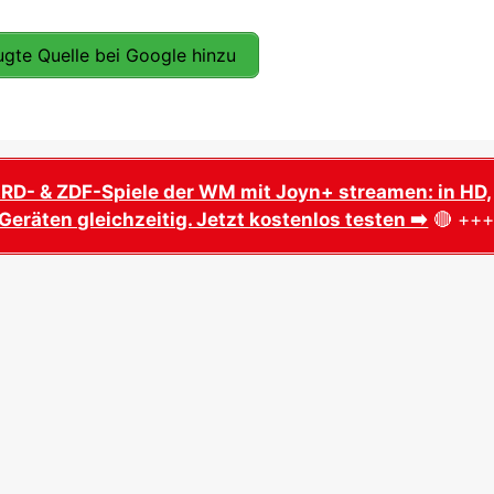
gte Quelle bei Google hinzu
ARD- & ZDF-Spiele der WM mit Joyn+ streamen: in HD,
Geräten gleichzeitig. Jetzt kostenlos testen ➡️
🔴 ++