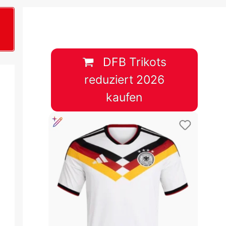
B
plan &
lplan &
DFB Trikots
reduziert 2026
lplan &
kaufen
 & Tabelle
 & Tabelle
 & Tabelle
 & Tabelle