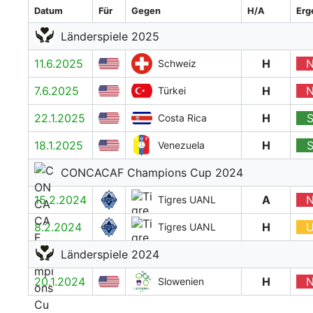
Datum
Für
Gegen
H/A
Erg
Länderspiele 2025
11.6.2025
H
Schweiz
7.6.2025
H
Türkei
22.1.2025
H
Costa Rica
18.1.2025
H
Venezuela
CONCACAF Champions Cup 2024
15.2.2024
A
Tigres UANL
8.2.2024
H
Tigres UANL
Länderspiele 2024
20.1.2024
H
Slowenien