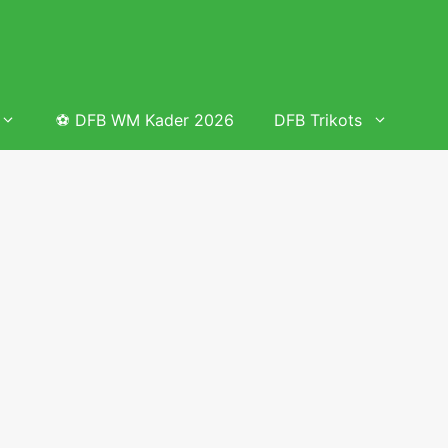
⚽ DFB WM Kader 2026
DFB Trikots
 & Tabelle
Frauenfußball heute
Deutschland Frauen Fußball Nationalmannschaft
 & Tabelle
Deutschland Frauen Länderspiele 2026 – DFB Spielplan
2026
lplan &
Deutschland Frauen Länderspiele 2025 – DFB Spielplan
2025
lplan &
Deutsche Frauen Nationalmannschaft DFB Kader 2025 &
Erfolge
elplan &