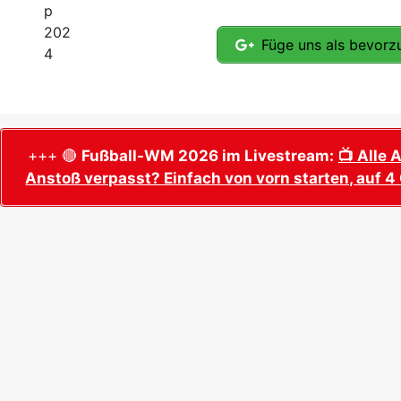
Füge uns als bevorzu
+++ 🔴
Fußball-WM 2026 im Livestream:
📺 Alle 
Anstoß verpasst? Einfach von vorn starten, auf 4 