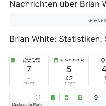
Nachrichten über Brian 
Keine Bei
Brian White: Statistiken,
Absolvierte
In Startaufstellung
Begegnungen
7
5
-
0.7
Per Game
Per Game
P
Länderspiele (Welt)