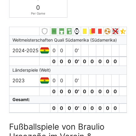
0
Per Game
Weltmeisterschaften Quali Südamerika (Südamerika)
2024-2025
0
0
0′
0
0
0
0′
0
0
0
0
0
Länderspiele (Welt)
2023
0
0
0′
0
0
0
0′
0
0
0
0
0
Gesamt:
0
0
0
0′
0
0
0
0
0
Fußballspiele von Braulio