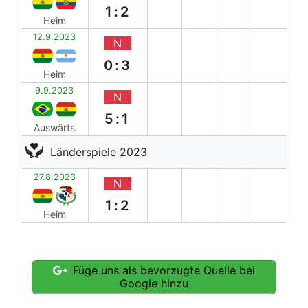
1:2
Heim
12.9.2023
N
0:3
Heim
9.9.2023
N
5:1
Auswärts
Länderspiele 2023
27.8.2023
N
1:2
Heim
Füge uns als bevorzugte Quelle bei
Google hinzu