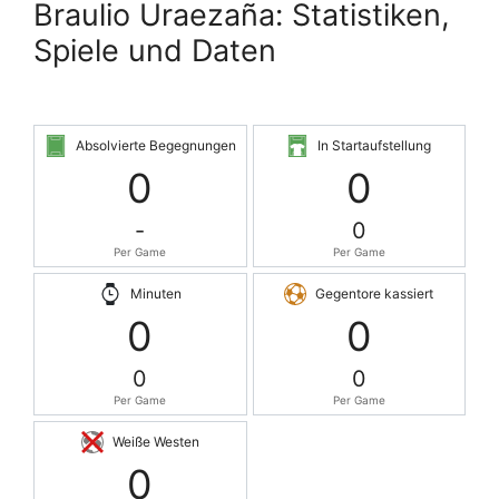
Braulio Uraezaña: Statistiken,
Spiele und Daten
Absolvierte Begegnungen
In Startaufstellung
0
0
-
0
Per Game
Per Game
Minuten
Gegentore kassiert
0
0
0
0
Per Game
Per Game
Weiße Westen
0