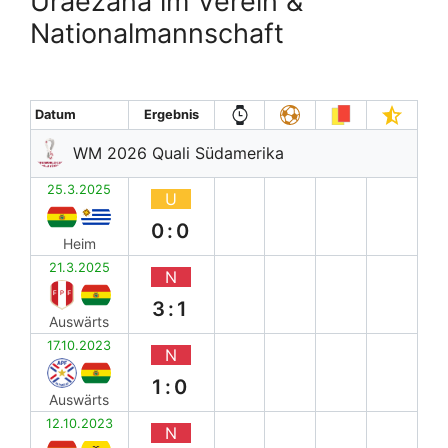
Uraezaña im Verein &
Nationalmannschaft
Datum
Ergebnis
WM 2026 Quali Südamerika
25.3.2025
U
0:0
Heim
21.3.2025
N
3:1
Auswärts
17.10.2023
N
1:0
Auswärts
12.10.2023
N