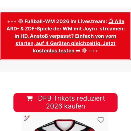
+++ 🔴
Fußball-WM 2026 im Livestream:
📺 Alle
ARD- & ZDF-Spiele der WM mit Joyn+ streamen:
in HD, Anstoß verpasst? Einfach von vorn
starten, auf 4 Geräten gleichzeitig. Jetzt
kostenlos testen ➡️
🔴 +++
DFB Trikots reduziert
2026 kaufen