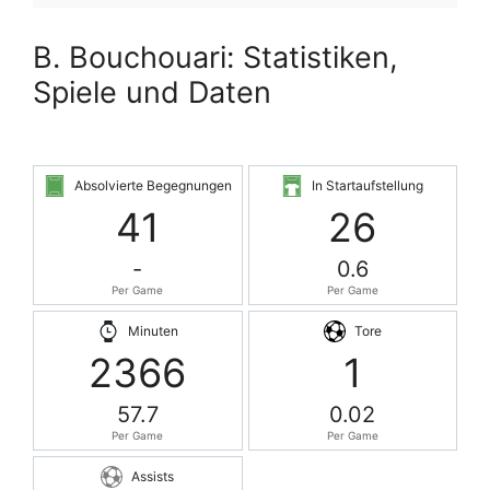
B. Bouchouari: Statistiken,
Spiele und Daten
Absolvierte Begegnungen
In Startaufstellung
41
26
-
0.6
Per Game
Per Game
Minuten
Tore
2366
1
57.7
0.02
Per Game
Per Game
Assists