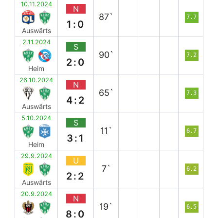
10.11.2024
N
87`
7.7
1:0
Auswärts
2.11.2024
S
90`
7.2
2:0
Heim
26.10.2024
N
65`
7.3
4:2
Auswärts
5.10.2024
S
11`
6.7
3:1
Heim
29.9.2024
U
7`
6.2
2:2
Auswärts
20.9.2024
N
19`
6.5
8:0