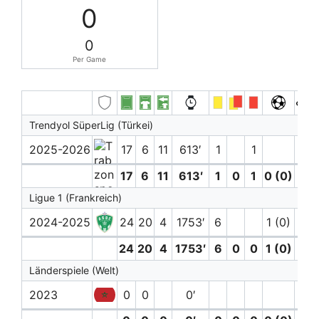
0
0
Per Game
Trendyol SüperLig (Türkei)
2025-2026
17
6
11
613′
1
1
17
6
11
613′
1
0
1
0 (0)
0
Ligue 1 (Frankreich)
2024-2025
24
20
4
1753′
6
1 (0)
24
20
4
1753′
6
0
0
1 (0)
0
Länderspiele (Welt)
2023
0
0
0′