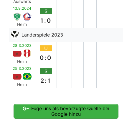
Auswärts
13.9.2024
S
1:0
Heim
Länderspiele 2023
28.3.2023
U
0:0
Heim
25.3.2023
S
2:1
Heim
Füge uns als bevorzugte Quelle bei
Google hinzu