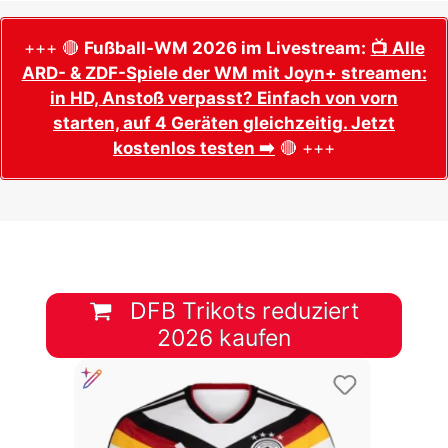
+++ 🔴
Fußball-WM 2026 im Livestream:
📺 Alle
ARD- & ZDF-Spiele der WM mit Joyn+ streamen:
in HD, Anstoß verpasst? Einfach von vorn
starten, auf 4 Geräten gleichzeitig. Jetzt
kostenlos testen ➡️
🔴 +++
DFB Trikots reduziert
2026 kaufen