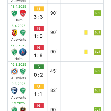
Auswärts
13.4.2025
U
90`
6.9
3:3
Heim
6.4.2025
N
90`
6.3
1:0
Auswärts
29.3.2025
N
90`
6.3
1:6
Heim
16.3.2025
S
45`
6.9
0:2
Auswärts
9.3.2025
U
82`
6.5
1:1
Auswärts
1.3.2025
N
90`
7.2