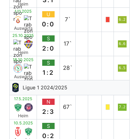
Heim
1.11.2025
U
7`
6.2
0:0
Auswärts
25.10.2025
S
17`
6.6
2:0
Heim
18.10.2025
S
28`
6.5
1:2
Auswärts
Ligue 1 2024/2025
17.5.2025
N
67`
7.2
2:3
Heim
10.5.2025
S
0:2