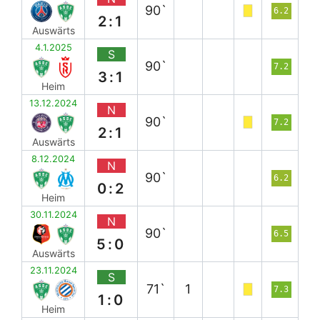
90`
6.2
2:1
Auswärts
4.1.2025
S
90`
7.2
3:1
Heim
13.12.2024
N
90`
7.2
2:1
Auswärts
8.12.2024
N
90`
6.2
0:2
Heim
30.11.2024
N
90`
6.5
5:0
Auswärts
23.11.2024
S
71`
1
7.3
1:0
Heim