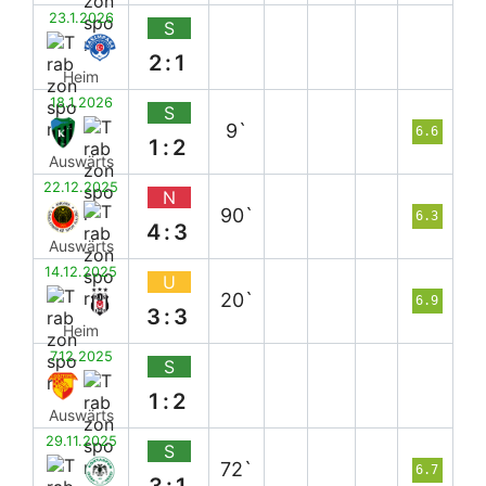
23.1.2026
S
2:1
Heim
18.1.2026
S
9`
6.6
1:2
Auswärts
22.12.2025
N
90`
6.3
4:3
Auswärts
14.12.2025
U
20`
6.9
3:3
Heim
7.12.2025
S
1:2
Auswärts
29.11.2025
S
72`
6.7
3:1