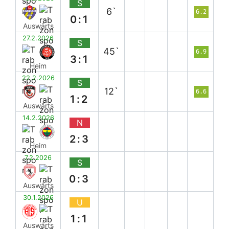
S
6`
6.2
0:1
Auswärts
27.2.2026
S
45`
6.9
3:1
Heim
22.2.2026
S
12`
6.6
1:2
Auswärts
14.2.2026
N
2:3
Heim
7.2.2026
S
0:3
Auswärts
30.1.2026
U
1:1
Auswärts