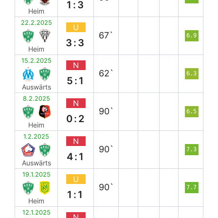
1:3
Heim
22.2.2025
U
67`
6.9
3:3
Heim
15.2.2025
N
62`
6.3
5:1
Auswärts
8.2.2025
N
90`
6.5
0:2
Heim
1.2.2025
N
90`
7.3
4:1
Auswärts
19.1.2025
U
90`
7.7
1:1
Heim
12.1.2025
N