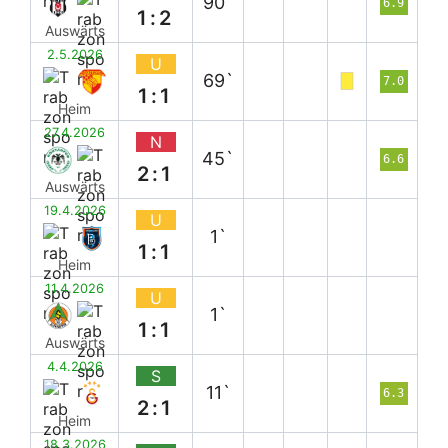
90`
6.9
1:2
Auswärts
2.5.2026
U
69`
7.0
1:1
Heim
27.4.2026
N
45`
6.6
2:1
Auswärts
19.4.2026
U
1`
1:1
Heim
11.4.2026
U
1`
1:1
Auswärts
4.4.2026
S
11`
6.3
2:1
Heim
18.3.2026