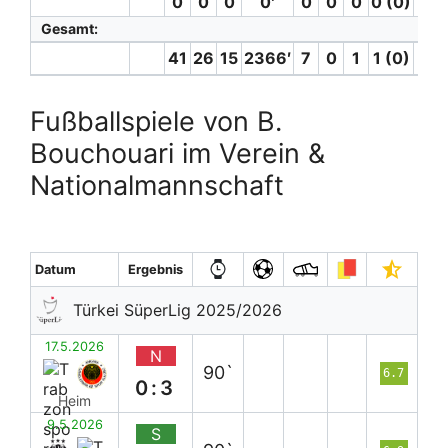
0
0
0
0′
0
0
0
0 (0)
0
Gesamt:
41
26
15
2366′
7
0
1
1 (0)
0
Fußballspiele von B.
Bouchouari im Verein &
Nationalmannschaft
Datum
Ergebnis
Türkei SüperLig 2025/2026
17.5.2026
N
90`
6.7
0:3
Heim
9.5.2026
S