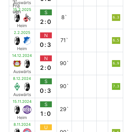
Auswärts
15.2.2025
S
8`
6.3
2:0
Heim
2.2.2025
N
71`
6.5
0:3
Heim
14.12.2024
N
90`
6.9
2:0
Auswärts
8.12.2024
S
90`
7.3
0:3
Auswärts
15.11.2024
S
29`
1:0
Heim
8.11.2024
U