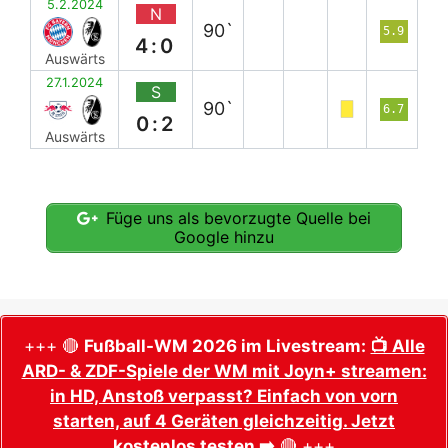
5.2.2024
N
90`
5.9
4:0
Auswärts
27.1.2024
S
90`
6.7
0:2
Auswärts
Füge uns als bevorzugte Quelle bei
Google hinzu
+++ 🔴
Fußball-WM 2026 im Livestream:
📺 Alle
ARD- & ZDF-Spiele der WM mit Joyn+ streamen:
in HD, Anstoß verpasst? Einfach von vorn
starten, auf 4 Geräten gleichzeitig. Jetzt
kostenlos testen ➡️
🔴 +++