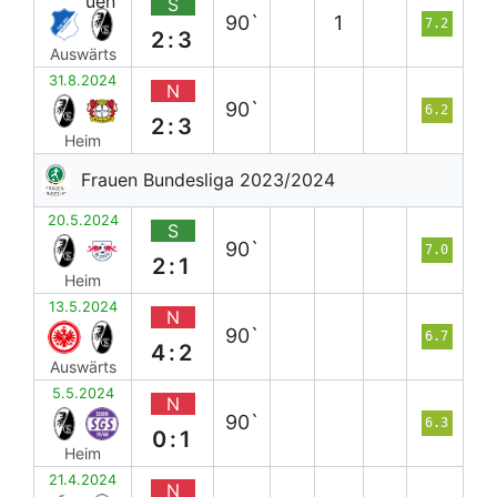
S
90`
1
7.2
2:3
Auswärts
31.8.2024
N
90`
6.2
2:3
Heim
Frauen Bundesliga 2023/2024
20.5.2024
S
90`
7.0
2:1
Heim
13.5.2024
N
90`
6.7
4:2
Auswärts
5.5.2024
N
90`
6.3
0:1
Heim
21.4.2024
N