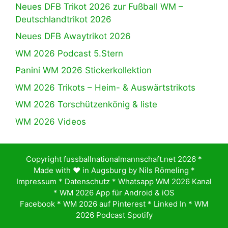
Neues DFB Trikot 2026 zur Fußball WM –
Deutschlandtrikot 2026
Neues DFB Awaytrikot 2026
WM 2026 Podcast 5.Stern
Panini WM 2026 Stickerkollektion
WM 2026 Trikots – Heim- & Auswärtstrikots
WM 2026 Torschützenkönig & liste
WM 2026 Videos
Copyright fussballnationalmannschaft.net 2026 *
Made with ♥️ in Augsburg by
Nils Römeling
*
Impressum
*
Datenschutz
*
Whatsapp WM 2026 Kanal
*
WM 2026 App für Android & iOS
Facebook
*
WM 2026 auf Pinterest
*
Linked In
*
WM
2026 Podcast Spotify