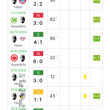
90`
6.6
2:2
Heim
3.11.2024
N
82`
6.2
3:0
Auswärts
20.10.2024
S
90`
7.5
4:1
Heim
14.10.2024
N
32`
6.7
6:0
Auswärts
5.10.2024
S
12`
3:0
Heim
21.9.2024
U
45`
6.6
1:1
Heim
16.9.2024