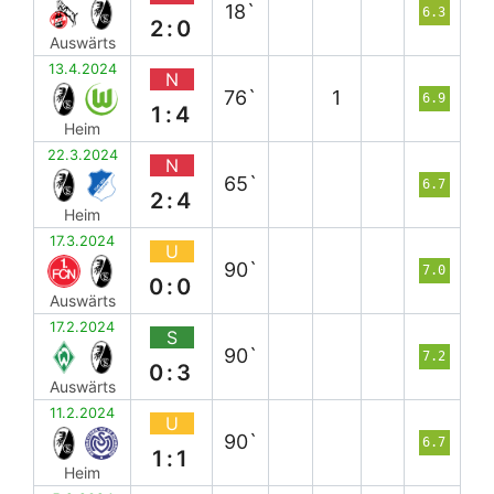
18`
6.3
2:0
Auswärts
13.4.2024
N
76`
1
6.9
1:4
Heim
22.3.2024
N
65`
6.7
2:4
Heim
17.3.2024
U
90`
7.0
0:0
Auswärts
17.2.2024
S
90`
7.2
0:3
Auswärts
11.2.2024
U
90`
6.7
1:1
Heim