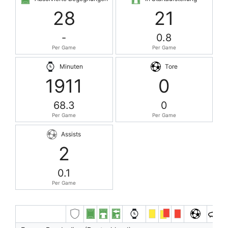
28
21
-
0.8
Per Game
Per Game
Minuten
Tore
1911
0
68.3
0
Per Game
Per Game
Assists
2
0.1
Per Game