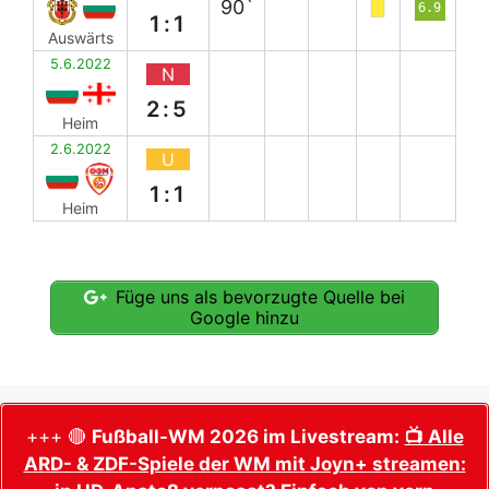
90`
6.9
1:1
Auswärts
5.6.2022
N
2:5
Heim
2.6.2022
U
1:1
Heim
Füge uns als bevorzugte Quelle bei
Google hinzu
+++ 🔴
Fußball-WM 2026 im Livestream:
📺 Alle
ARD- & ZDF-Spiele der WM mit Joyn+ streamen: