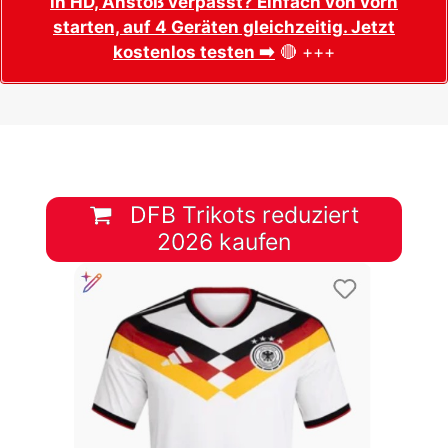
in HD, Anstoß verpasst? Einfach von vorn
starten, auf 4 Geräten gleichzeitig. Jetzt
kostenlos testen ➡️
🔴 +++
DFB Trikots reduziert
2026 kaufen