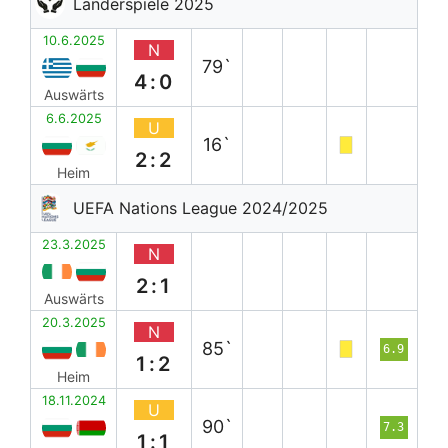
Länderspiele 2025
10.6.2025
N
79`
4:0
Auswärts
6.6.2025
U
16`
2:2
Heim
UEFA Nations League 2024/2025
23.3.2025
N
2:1
Auswärts
20.3.2025
N
85`
6.9
1:2
Heim
18.11.2024
U
90`
7.3
1:1