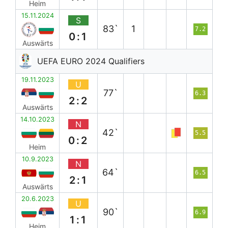
Heim
15.11.2024
S
83`
1
7.2
0:1
Auswärts
UEFA EURO 2024 Qualifiers
19.11.2023
U
77`
6.3
2:2
Auswärts
14.10.2023
N
42`
5.5
0:2
Heim
10.9.2023
N
64`
6.5
2:1
Auswärts
20.6.2023
U
90`
6.9
1:1
Heim