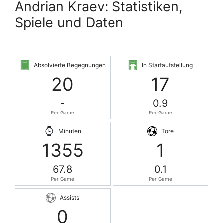
Andrian Kraev: Statistiken,
Spiele und Daten
Absolvierte Begegnungen
In Startaufstellung
20
17
-
0.9
Per Game
Per Game
Minuten
Tore
1355
1
67.8
0.1
Per Game
Per Game
Assists
0