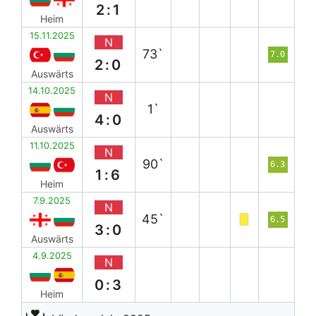
2:1
Heim
15.11.2025
N
73`
7.0
2:0
Auswärts
14.10.2025
N
1`
4:0
Auswärts
11.10.2025
N
90`
6.3
1:6
Heim
7.9.2025
N
45`
6.5
3:0
Auswärts
4.9.2025
N
0:3
Heim