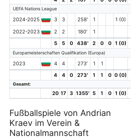
UEFA Nations League
2024-2025
3
3
258′
1
1 (0)
2022-2023
2
2
180′
1
5
5
0
438′
2
0
0
1 (0)
0
Europameisterschaften Qualifikation (Europa)
2023
4
4
273′
1
1
4
4
0
273′
1
1
0
0 (0)
0
Gesamt:
20
17
3
1355′
5
1
0
1 (0)
0
Fußballspiele von Andrian
Kraev im Verein &
Nationalmannschaft