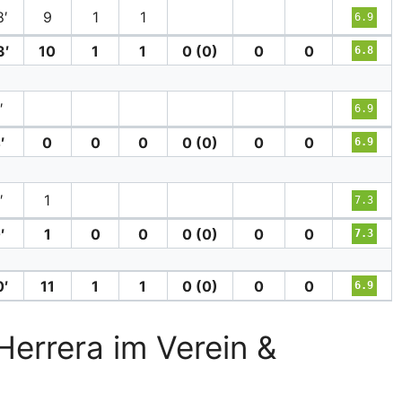
′
9
1
1
6.9
3′
10
1
1
0 (0)
0
0
6.8
′
6.9
′
0
0
0
0 (0)
0
0
6.9
′
1
7.3
′
1
0
0
0 (0)
0
0
7.3
0′
11
1
1
0 (0)
0
0
6.9
Herrera im Verein &