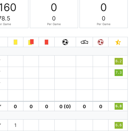
160
0
0
78.5
0
0
er Game
Per Game
Per Game
′
6.2
′
7.3
′
′
0
0
0
0 (0)
0
0
6.8
′
1
6.6