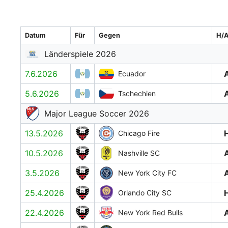
Datum
Für
Gegen
H/
Länderspiele 2026
7.6.2026
Ecuador
5.6.2026
Tschechien
Major League Soccer 2026
13.5.2026
Chicago Fire
10.5.2026
Nashville SC
3.5.2026
New York City FC
25.4.2026
Orlando City SC
22.4.2026
New York Red Bulls