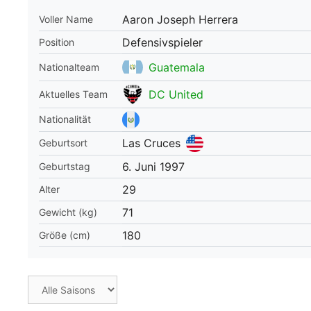
Aaron Joseph Herrera
Voller Name
WM 2026 Spie
downloaden &
Defensivspieler
Position
Guatemala
Nationalteam
DC United
Aktuelles Team
Nationalität
Las Cruces
Geburtsort
6. Juni 1997
Geburtstag
29
Alter
71
Gewicht (kg)
180
Größe (cm)