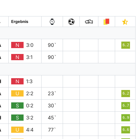
A
Ergebnis
A
N
3:0
90`
6.2
A
N
3:1
90`
H
N
1:3
A
U
2:2
23`
6.2
A
S
0:2
30`
6.7
H
S
3:2
45`
6.9
A
U
4:4
77`
6.6