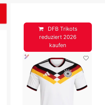
B
plan &
lplan &
DFB Trikots
reduziert 2026
lplan &
kaufen
 & Tabelle
 & Tabelle
 & Tabelle
 & Tabelle