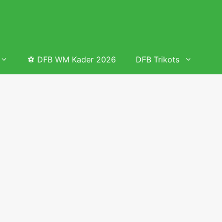
⚽ DFB WM Kader 2026
DFB Trikots
 & Tabelle
Frauenfußball heute
Deutschland Frauen Fußball Nationalmannschaft
 & Tabelle
Deutschland Frauen Länderspiele 2026 – DFB Spielplan
2026
lplan &
Deutschland Frauen Länderspiele 2025 – DFB Spielplan
2025
lplan &
Deutsche Frauen Nationalmannschaft DFB Kader 2025 &
Erfolge
elplan &