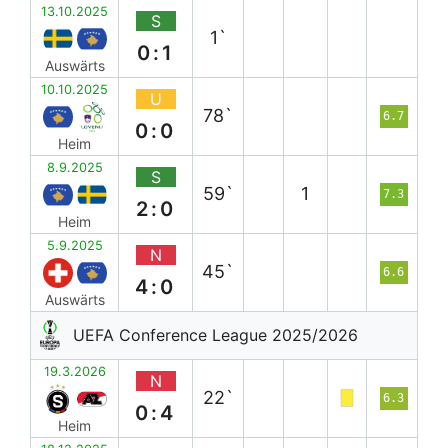
13.10.2025
S
1`
0:1
Auswärts
10.10.2025
U
78`
6.7
0:0
Heim
8.9.2025
S
59`
1
7.3
2:0
Heim
5.9.2025
N
45`
6.6
4:0
Auswärts
UEFA Conference League 2025/2026
19.3.2026
N
22`
6.3
0:4
Heim