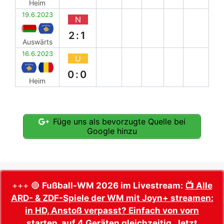
Heim
19.6.2023
N
2:1
Auswärts
16.6.2023
U
0:0
Heim
Füge uns als bevorzugte Quelle bei
Google hinzu
+++ 🔴
Fußball-WM 2026 im Livestream:
📺 Alle
ARD- & ZDF-Spiele der WM mit Joyn+ streamen:
in HD, Anstoß verpasst? Einfach von vorn
starten, auf 4 Geräten gleichzeitig. Jetzt