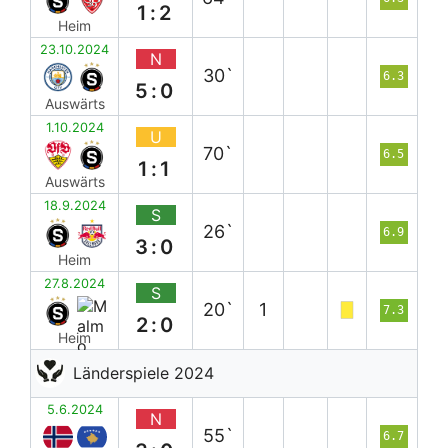
1:2
Heim
23.10.2024
N
30`
6.3
5:0
Auswärts
1.10.2024
U
70`
6.5
1:1
Auswärts
18.9.2024
S
26`
6.9
3:0
Heim
27.8.2024
S
20`
1
7.3
2:0
Heim
Länderspiele 2024
5.6.2024
N
55`
6.7