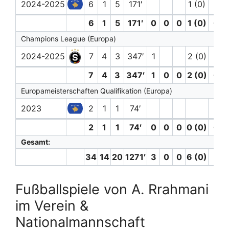
2024-2025
6
1
5
171′
1 (0)
6
1
5
171′
0
0
0
1 (0)
0
Champions League (Europa)
2024-2025
7
4
3
347′
1
2 (0)
7
4
3
347′
1
0
0
2 (0)
0
Europameisterschaften Qualifikation (Europa)
2023
2
1
1
74′
2
1
1
74′
0
0
0
0 (0)
0
Gesamt:
34
14
20
1271′
3
0
0
6 (0)
1
Fußballspiele von A. Rrahmani
im Verein &
Nationalmannschaft