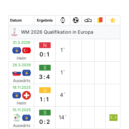
Datum
Ergebnis
WM 2026 Qualifikation in Europa
31.3.2026
N
1`
0:1
Heim
26.3.2026
S
1`
3:4
Auswärts
18.11.2025
U
4`
1:1
Heim
15.11.2025
S
14`
6.3
0:2
Auswärts