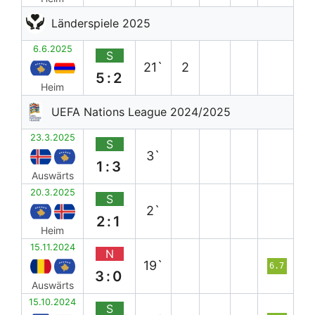
Länderspiele 2025
6.6.2025
S
21`
2
5:2
Heim
UEFA Nations League 2024/2025
23.3.2025
S
3`
1:3
Auswärts
20.3.2025
S
2`
2:1
Heim
15.11.2024
N
19`
6.7
3:0
Auswärts
15.10.2024
S