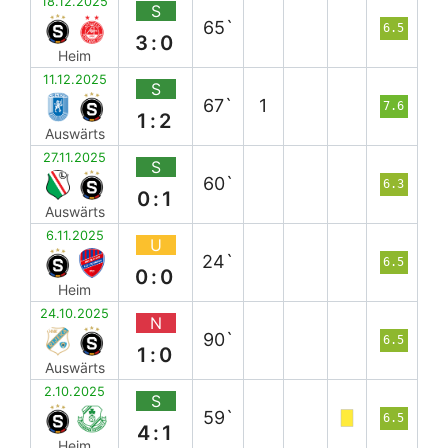
18.12.2025
S
65`
6.5
3:0
Heim
11.12.2025
S
67`
1
7.6
1:2
Auswärts
27.11.2025
S
60`
6.3
0:1
Auswärts
6.11.2025
U
24`
6.5
0:0
Heim
24.10.2025
N
90`
6.5
1:0
Auswärts
2.10.2025
S
59`
6.5
4:1
Heim