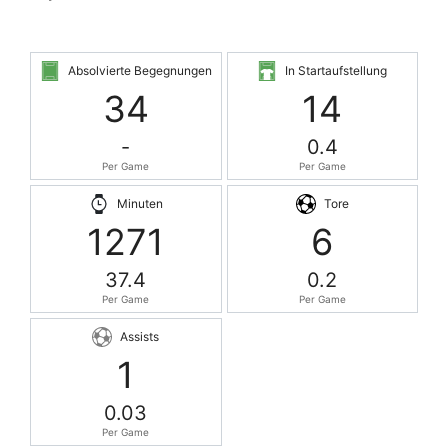
Absolvierte Begegnungen
In Startaufstellung
34
14
-
0.4
Per Game
Per Game
Minuten
Tore
1271
6
37.4
0.2
Per Game
Per Game
Assists
1
0.03
Per Game