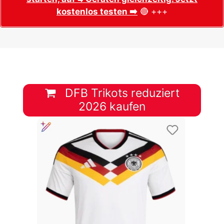
kostenlos testen ➡️
🔴 +++
DFB Trikots reduziert
2026 kaufen