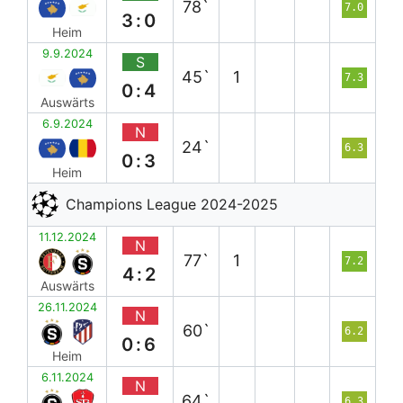
78`
7.0
3:0
Heim
9.9.2024
S
45`
1
7.3
0:4
Auswärts
6.9.2024
N
24`
6.3
0:3
Heim
Champions League 2024-2025
11.12.2024
N
77`
1
7.2
4:2
Auswärts
26.11.2024
N
60`
6.2
0:6
Heim
6.11.2024
N
64`
6.3