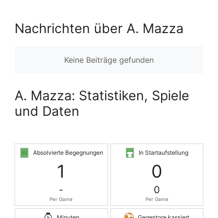
Nachrichten über A. Mazza
Keine Beiträge gefunden
A. Mazza: Statistiken, Spiele
und Daten
Absolvierte Begegnungen
In Startaufstellung
1
0
-
0
Per Game
Per Game
Minuten
Gegentore kassiert