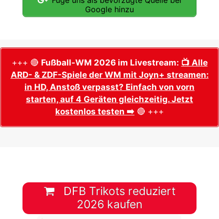
Google hinzu
+++ 🔴
Fußball-WM 2026 im Livestream:
📺 Alle
ARD- & ZDF-Spiele der WM mit Joyn+ streamen:
in HD, Anstoß verpasst? Einfach von vorn
starten, auf 4 Geräten gleichzeitig. Jetzt
kostenlos testen ➡️
🔴 +++
DFB Trikots reduziert
2026 kaufen