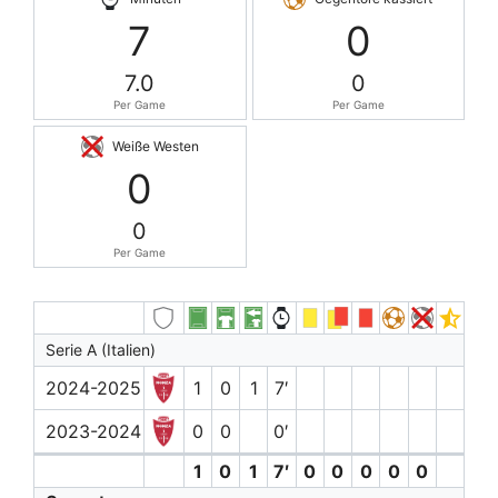
7
0
7.0
0
Per Game
Per Game
Weiße Westen
0
0
Per Game
Serie A (Italien)
2024-2025
1
0
1
7′
2023-2024
0
0
0′
1
0
1
7′
0
0
0
0
0