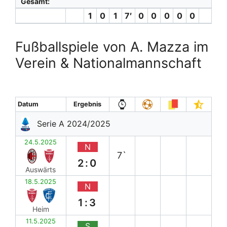
Gesamt:
1
0
1
7′
0
0
0
0
0
Fußballspiele von A. Mazza im
Verein & Nationalmannschaft
Datum
Ergebnis
Serie A 2024/2025
24.5.2025
N
7`
2:0
Auswärts
18.5.2025
N
1:3
Heim
11.5.2025
S