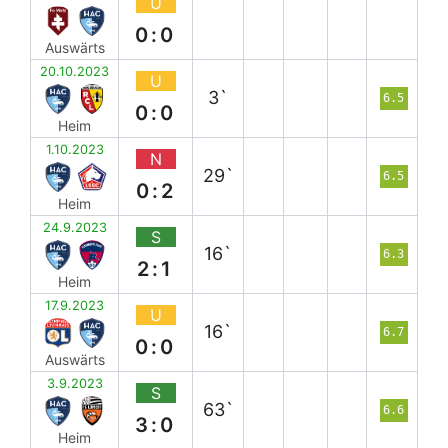
U
0:0
Auswärts
20.10.2023
U
3`
6.5
0:0
Heim
1.10.2023
N
29`
6.5
0:2
Heim
24.9.2023
S
16`
6.3
2:1
Heim
17.9.2023
U
16`
6.7
0:0
Auswärts
3.9.2023
S
63`
6.6
3:0
Heim