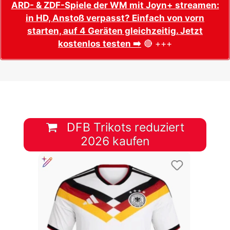
ARD- & ZDF-Spiele der WM mit Joyn+ streamen:
in HD, Anstoß verpasst? Einfach von vorn
starten, auf 4 Geräten gleichzeitig. Jetzt
kostenlos testen ➡️
🔴 +++
DFB Trikots reduziert
2026 kaufen