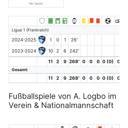
Per Game
Ligue 1 (Frankreich)
2024-2025
1
0
1
26′
2023-2024
10
2
8
242′
11
2
9
268′
0
0
0
0 (0)
0
Gesamt:
11
2
9
268′
0
0
0
0 (0)
0
Fußballspiele von A. Logbo im
Verein & Nationalmannschaft