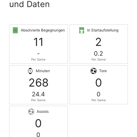
und Daten
Absolvierte Begegnungen
In Startaufstellung
11
2
-
0.2
Per Game
Per Game
Minuten
Tore
268
0
24.4
0
Per Game
Per Game
Assists
0
0