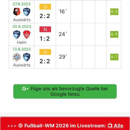
27.8.2023
U
16`
6.5
2:2
Auswärts
20.8.2023
N
24`
6.9
1:2
Heim
13.8.2023
U
29`
6.7
2:2
Auswärts
Füge uns als bevorzugte Quelle bei
Google hinzu
+++ 🔴
Fußball-WM 2026 im Livestream:
📺 Alle