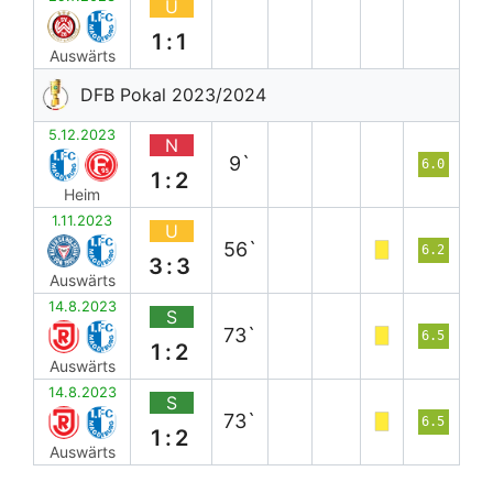
U
1:1
Auswärts
DFB Pokal 2023/2024
5.12.2023
N
9`
6.0
1:2
Heim
1.11.2023
U
56`
6.2
3:3
Auswärts
14.8.2023
S
73`
6.5
1:2
Auswärts
14.8.2023
S
73`
6.5
1:2
Auswärts