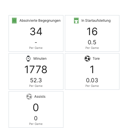
Absolvierte Begegnungen
In Startaufstellung
34
16
-
0.5
Per Game
Per Game
Minuten
Tore
1778
1
52.3
0.03
Per Game
Per Game
Assists
0
0
Per Game