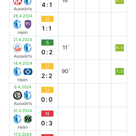
16`
6.2
4:1
Auswärts
28.4.2024
U
1:1
Heim
21.4.2024
S
11`
6.3
0:2
Auswärts
14.4.2024
U
90`
7.3
2:2
Heim
6.4.2024
U
0:0
Auswärts
31.3.2024
N
0:3
Heim
17.3.2024