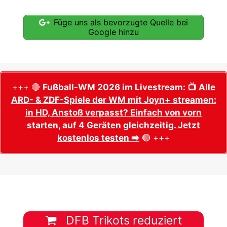
Füge uns als bevorzugte Quelle bei
Google hinzu
+++ 🔴
Fußball-WM 2026 im Livestream:
📺 Alle
ARD- & ZDF-Spiele der WM mit Joyn+ streamen:
in HD, Anstoß verpasst? Einfach von vorn
starten, auf 4 Geräten gleichzeitig. Jetzt
kostenlos testen ➡️
🔴 +++
DFB Trikots reduziert