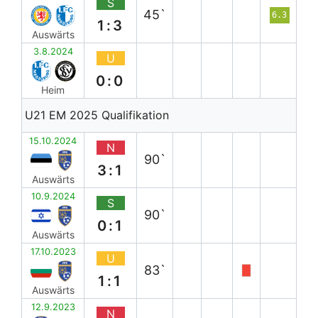
S
45`
6.3
1:3
Auswärts
3.8.2024
U
0:0
Heim
U21 EM 2025 Qualifikation
15.10.2024
N
90`
3:1
Auswärts
10.9.2024
S
90`
0:1
Auswärts
17.10.2023
U
83`
1:1
Auswärts
12.9.2023
N