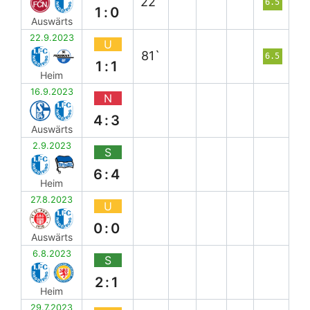
22`
6.5
1:0
Auswärts
22.9.2023
U
81`
6.5
1:1
Heim
16.9.2023
N
4:3
Auswärts
2.9.2023
S
6:4
Heim
27.8.2023
U
0:0
Auswärts
6.8.2023
S
2:1
Heim
29.7.2023