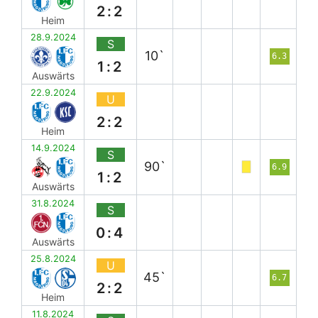
2:2
Heim
28.9.2024
S
10`
6.3
1:2
Auswärts
22.9.2024
U
2:2
Heim
14.9.2024
S
90`
6.9
1:2
Auswärts
31.8.2024
S
0:4
Auswärts
25.8.2024
U
45`
6.7
2:2
Heim
11.8.2024