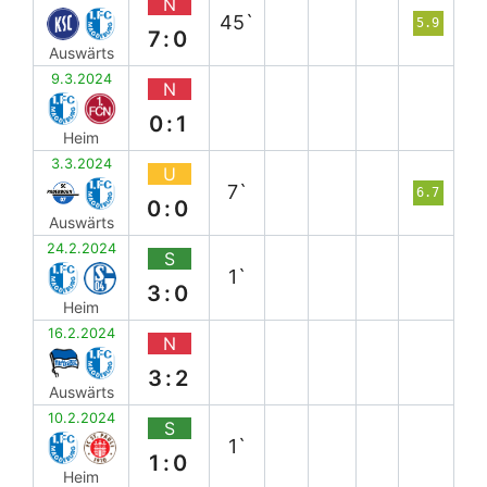
N
45`
5.9
7:0
Auswärts
9.3.2024
N
0:1
Heim
3.3.2024
U
7`
6.7
0:0
Auswärts
24.2.2024
S
1`
3:0
Heim
16.2.2024
N
3:2
Auswärts
10.2.2024
S
1`
1:0
Heim