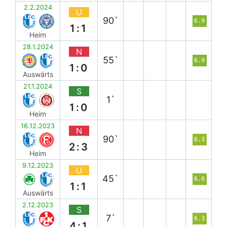
2.2.2024
U
90`
6.9
1:1
Heim
28.1.2024
N
55`
6.9
1:0
Auswärts
21.1.2024
S
1`
1:0
Heim
16.12.2023
N
90`
6.3
2:3
Heim
9.12.2023
U
45`
6.6
1:1
Auswärts
2.12.2023
S
7`
6.3
4:1