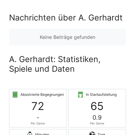
Nachrichten über A. Gerhardt
Keine Beiträge gefunden
A. Gerhardt: Statistiken,
Spiele und Daten
Absolvierte Begegnungen
In Startaufstellung
72
65
-
0.9
Per Game
Per Game
Minuten
Tore