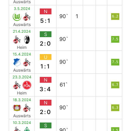
Auswärts
3.5.2024
N
90`
1
6.2
5:1
Auswärts
21.4.2024
S
90`
7.5
2:0
Heim
15.4.2024
U
90`
7.5
1:1
Auswärts
23.3.2024
N
61`
6.7
3:4
Heim
18.3.2024
N
90`
6.3
2:0
Auswärts
10.3.2024
S
90`
7.5