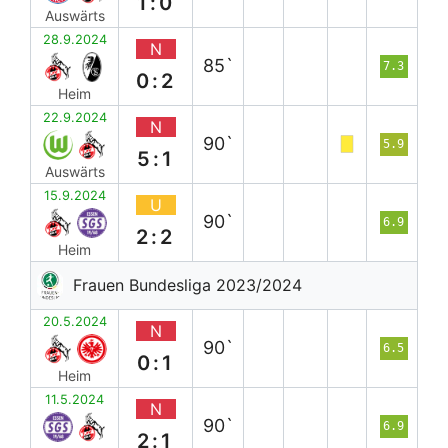
1:0
Auswärts
28.9.2024
N
85`
7.3
0:2
Heim
22.9.2024
N
90`
5.9
5:1
Auswärts
15.9.2024
U
90`
6.9
2:2
Heim
Frauen Bundesliga 2023/2024
20.5.2024
N
90`
6.5
0:1
Heim
11.5.2024
N
90`
6.9
2:1