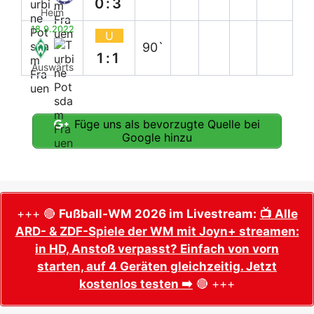
0:3
Heim
18.9.2022
U
90`
1:1
Auswärts
Füge uns als bevorzugte Quelle bei
Google hinzu
+++ 🔴
Fußball-WM 2026 im Livestream:
📺 Alle
ARD- & ZDF-Spiele der WM mit Joyn+ streamen:
in HD, Anstoß verpasst? Einfach von vorn
starten, auf 4 Geräten gleichzeitig. Jetzt
kostenlos testen ➡️
🔴 +++