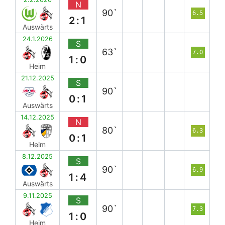
N
90`
6.5
2:1
Auswärts
24.1.2026
S
63`
7.0
1:0
Heim
21.12.2025
S
90`
0:1
Auswärts
14.12.2025
N
80`
6.3
0:1
Heim
8.12.2025
S
90`
6.9
1:4
Auswärts
9.11.2025
S
90`
7.3
1:0
Heim