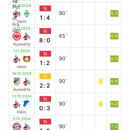
18.11.2024
N
90`
6.3
1:4
Heim
9.11.2024
N
45`
6.0
8:0
Auswärts
1.11.2024
N
90`
6.3
1:2
Heim
19.10.2024
U
90`
6.6
2:2
Auswärts
13.10.2024
N
90`
6.2
0:3
Heim
5.10.2024
N
90`
7.0