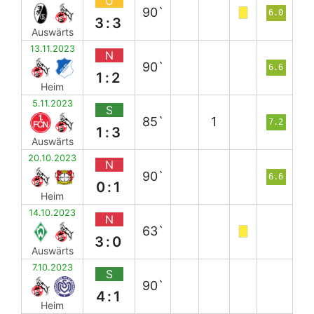
U
90`
6.0
3:3
Auswärts
13.11.2023
N
90`
6.6
1:2
Heim
5.11.2023
S
85`
1
7.2
1:3
Auswärts
20.10.2023
N
90`
6.6
0:1
Heim
14.10.2023
N
63`
3:0
Auswärts
7.10.2023
S
90`
4:1
Heim