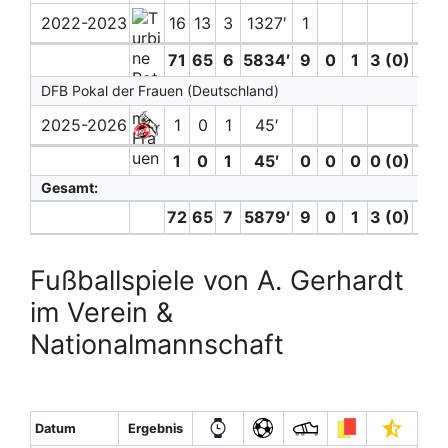
2022-2023
16
13
3
1327′
1
71
65
6
5834′
9
0
1
3 (0)
4
DFB Pokal der Frauen (Deutschland)
2025-2026
1
0
1
45′
1
0
1
45′
0
0
0
0 (0)
0
Gesamt:
72
65
7
5879′
9
0
1
3 (0)
4
Fußballspiele von A. Gerhardt
im Verein &
Nationalmannschaft
Datum
Ergebnis