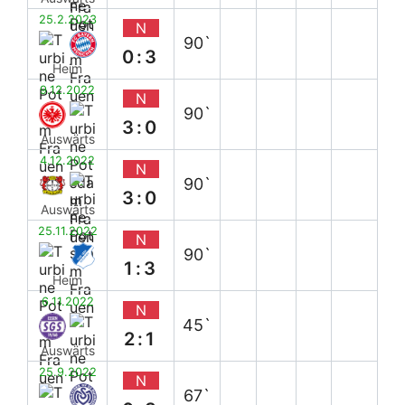
25.2.2023
N
90`
0:3
Heim
9.12.2022
N
90`
3:0
Auswärts
4.12.2022
N
90`
3:0
Auswärts
25.11.2022
N
90`
1:3
Heim
6.11.2022
N
45`
2:1
Auswärts
25.9.2022
N
67`