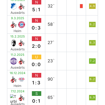
N
32`
4.9
5:1
Auswärts
9.3.2025
N
58`
6.2
0:3
Heim
15.2.2025
N
27`
6.3
2:0
Auswärts
11.2.2025
U
23`
7.2
0:0
Auswärts
16.12.2024
N
90`
6.2
1:3
Heim
7.12.2024
S
65`
6.9
0:1
Auswärts