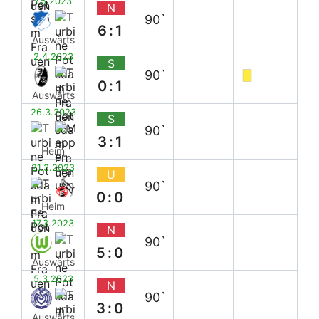
7.5.2023
N
90`
6:1
Auswärts
2.4.2023
S
90`
0:1
Auswärts
26.3.2023
S
90`
3:1
Heim
21.3.2023
U
90`
0:0
Heim
17.3.2023
N
90`
5:0
Auswärts
5.3.2023
N
90`
3:0
Auswärts