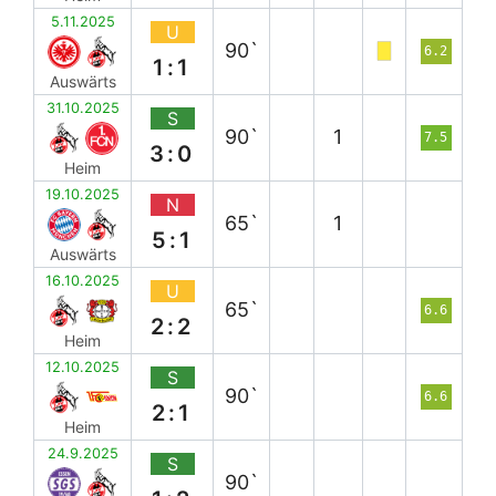
5.11.2025
U
90`
6.2
1:1
Auswärts
31.10.2025
S
90`
1
7.5
3:0
Heim
19.10.2025
N
65`
1
5:1
Auswärts
16.10.2025
U
65`
6.6
2:2
Heim
12.10.2025
S
90`
6.6
2:1
Heim
24.9.2025
S
90`