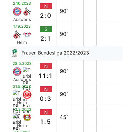
2.10.2023
N
90`
2:0
Auswärts
17.9.2023
S
90`
2:1
Heim
Frauen Bundesliga 2022/2023
28.5.2023
N
90`
11:1
Auswärts
21.5.2023
N
90`
0:3
Heim
13.5.2023
N
45`
1:5
Heim