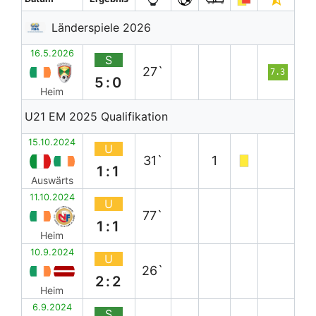
Länderspiele 2026
16.5.2026
S
27`
7.3
5:0
Heim
U21 EM 2025 Qualifikation
15.10.2024
U
31`
1
1:1
Auswärts
11.10.2024
U
77`
1:1
Heim
10.9.2024
U
26`
2:2
Heim
6.9.2024
S