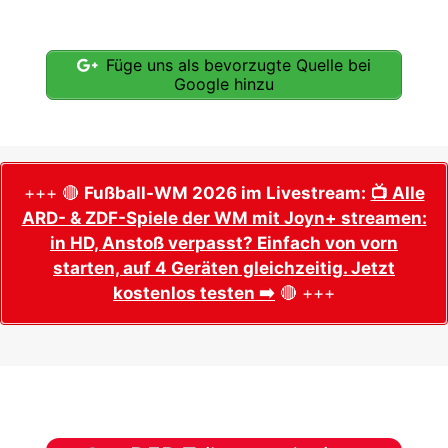
Füge uns als bevorzugte Quelle bei
Google hinzu
+++ 🔴
Fußball-WM 2026 im Livestream:
📺 Alle
ARD- & ZDF-Spiele der WM mit Joyn+ streamen:
in HD, Anstoß verpasst? Einfach von vorn
starten, auf 4 Geräten gleichzeitig. Jetzt
kostenlos testen ➡️
🔴 +++