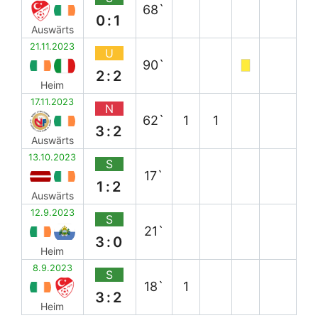
68`
0:1
Auswärts
21.11.2023
U
90`
2:2
Heim
17.11.2023
N
62`
1
1
3:2
Auswärts
13.10.2023
S
17`
1:2
Auswärts
12.9.2023
S
21`
3:0
Heim
8.9.2023
S
18`
1
3:2
Heim