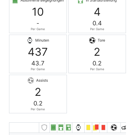
Absolvierte Begegnungen
In Startaufstellung
10
4
-
0.4
Per Game
Per Game
Minuten
Tore
437
2
43.7
0.2
Per Game
Per Game
Assists
2
0.2
Per Game