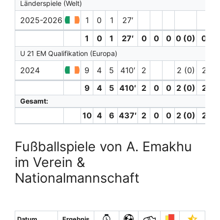
Länderspiele (Welt)
2025-2026
1
0
1
27′
1
0
1
27′
0
0
0
0 (0)
0
U 21 EM Qualifikation (Europa)
2024
9
4
5
410′
2
2 (0)
2
9
4
5
410′
2
0
0
2 (0)
2
Gesamt:
10
4
6
437′
2
0
0
2 (0)
2
Fußballspiele von A. Emakhu
im Verein &
Nationalmannschaft
Datum
Ergebnis