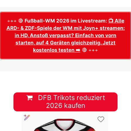
+++ 🔴
Fußball-WM 2026 im Livestream:
📺 Alle
ARD- & ZDF-Spiele der WM mit Joyn+ streamen:
in HD, Anstoß verpasst? Einfach von vorn
starten, auf 4 Geräten gleichzeitig. Jetzt
kostenlos testen ➡️
🔴 +++
DFB Trikots reduziert
2026 kaufen