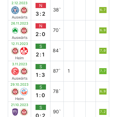
2.12.2023
N
38`
6.7
3:2
Auswärts
26.11.2023
N
70`
6.9
2:0
Auswärts
12.11.2023
S
84`
7.0
2:1
Heim
3.11.2023
S
87`
1
7.7
1:3
Auswärts
29.10.2023
S
78`
6.9
1:0
Heim
21.10.2023
S
90`
7.2
0:2