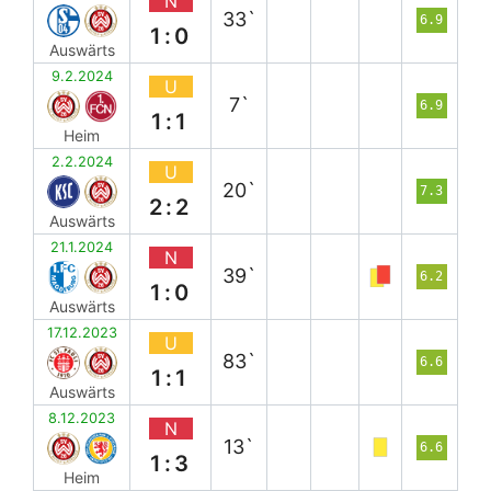
N
33`
6.9
1:0
Auswärts
9.2.2024
U
7`
6.9
1:1
Heim
2.2.2024
U
20`
7.3
2:2
Auswärts
21.1.2024
N
39`
6.2
1:0
Auswärts
17.12.2023
U
83`
6.6
1:1
Auswärts
8.12.2023
N
13`
6.6
1:3
Heim