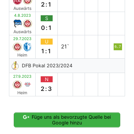
2:1
Auswärts
4.8.2023
S
0:1
Auswärts
29.7.2023
U
21`
6.7
1:1
Heim
DFB Pokal 2023/2024
27.9.2023
N
2:3
Heim
Füge uns als bevorzugte Quelle bei
Google hinzu