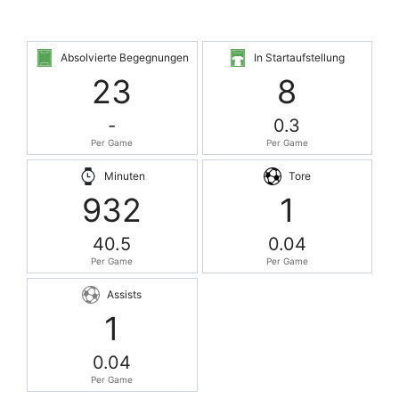
Absolvierte Begegnungen
In Startaufstellung
23
8
-
0.3
Per Game
Per Game
Minuten
Tore
932
1
40.5
0.04
Per Game
Per Game
Assists
1
0.04
Per Game