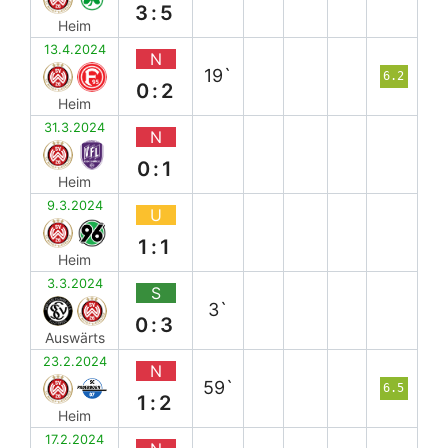
3:5
Heim
13.4.2024
N
19`
6.2
0:2
Heim
31.3.2024
N
0:1
Heim
9.3.2024
U
1:1
Heim
3.3.2024
S
3`
0:3
Auswärts
23.2.2024
N
59`
6.5
1:2
Heim
17.2.2024