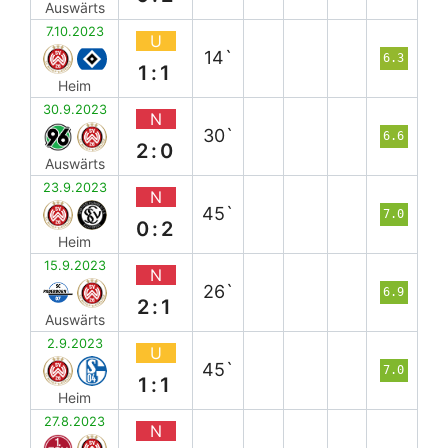
Auswärts
7.10.2023
U
14`
6.3
1:1
Heim
30.9.2023
N
30`
6.6
2:0
Auswärts
23.9.2023
N
45`
7.0
0:2
Heim
15.9.2023
N
26`
6.9
2:1
Auswärts
2.9.2023
U
45`
7.0
1:1
Heim
27.8.2023
N