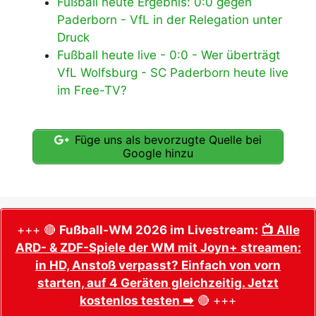
Fußball heute Ergebnis: 0:0 gegen
Paderborn - VfL in der Relegation unter
Druck
Fußball heute live - 0:0 - Wer überträgt
VfL Wolfsburg - SC Paderborn heute live
im Free-TV?
Füge uns als bevorzugte Quelle bei
Google hinzu
+++ 🔴
Fußball-WM 2026 im Livestream:
📺 Alle
ARD- & ZDF-Spiele der WM mit Joyn+ streamen:
in HD, Anstoß verpasst? Einfach von vorn
starten, auf 4 Geräten gleichzeitig. Jetzt
kostenlos testen ➡️
🔴 +++