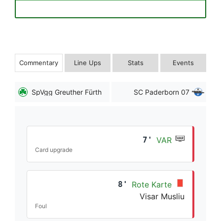
Commentary
Line Ups
Stats
Events
SpVgg Greuther Fürth
SC Paderborn 07
7'
VAR
Card upgrade
8'
Rote Karte
Visar Musliu
Foul