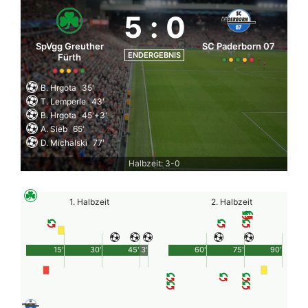
5
:
0
SpVgg Greuther
SC Paderborn 07
ENDERGEBNIS
Fürth
B. Hrgota
35'
T. Lemperle
43'
B. Hrgota
45'+3'
A. Sieb
65'
D. Michalski
77'
Halbzeit: 3-0
1. Halbzeit
2. Halbzeit
15'
30'
45'
3'
60'
75'
90'