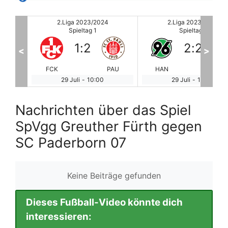
2.Liga 2023/2024
2.Liga 2023/2024
Spieltag 1
Spieltag 1
2
:
2
2
:
3
<
>
PAU
HAN
ELV
OSN
KA
29 Juli
-
10:00
29 Juli
-
10:00
Nachrichten über das Spiel
SpVgg Greuther Fürth gegen
SC Paderborn 07
Keine Beiträge gefunden
Dieses Fußball-Video könnte dich
interessieren: