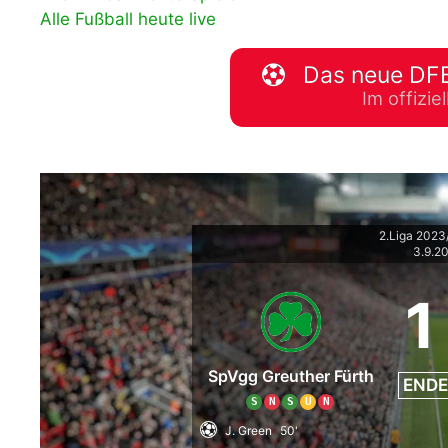
Alle Fußball heute live
WM 2026 Spie
downloaden &
Das neue DFB
Im offizi
2.Liga 202
3.9.2
1
SpVgg Greuther Fürth
ENDE
S
N
S
U
N
J. Green
50'