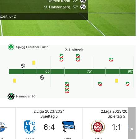
Derrick Köhn
22'
M. Halstenberg
57'
bzeit: 0-2
SpVgg Greuther Fürth
2. Halbzeit
60'
75'
90'
Hannover 96
2.Liga 2023/2024
2.Liga 2023/2024
Spieltag 5
Spieltag 5
6
:
4
1
:
1
>