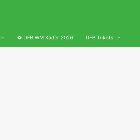
⚽ DFB WM Kader 2026
DFB Trikots
 & Tabelle
Frauenfußball heute
Deutschland Frauen Fußball Nationalmannschaft
 & Tabelle
Deutschland Frauen Länderspiele 2026 – DFB Spielplan
2026
lplan &
Deutschland Frauen Länderspiele 2025 – DFB Spielplan
2025
lplan &
Deutsche Frauen Nationalmannschaft DFB Kader 2025 &
Erfolge
elplan &