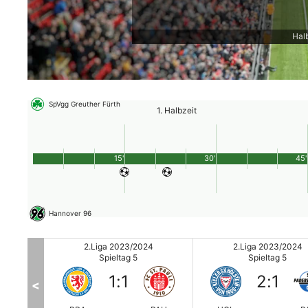
Hal
SpVgg Greuther Fürth
1. Halbzeit
15'
30'
45'
Hannover 96
4
2.Liga 2023/2024
2.Liga 2023/2024
Spieltag 5
Spieltag 5
1
:
1
2
:
1
<