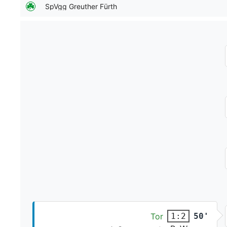
SpVgg Greuther Fürth
Tor
50'
1:2