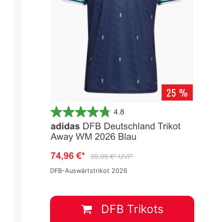
DFB-Auswärtstrikot 2026
2.Liga 2023/2024
2.Liga 2023/2024
Spieltag 5
Spieltag 5
3
:
1
2
:
0
DFB Trikots