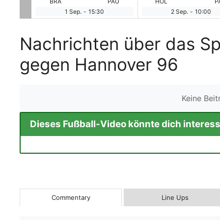
KAR
BRA
PAU
HOL
P
1 Sep.
-
15:30
2 Sep.
-
10:00
Nachrichten über das Sp
gegen Hannover 96
Keine Bei
Dieses Fußball-Video könnte dich interess
Commentary
Line Ups