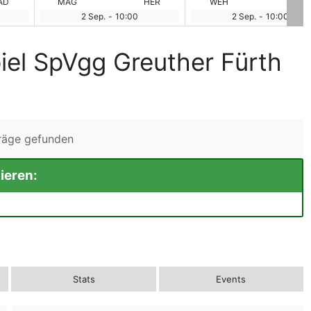
AD
MAG
HER
WEH
SCH
2 Sep.
-
10:00
2 Sep.
-
10:00
iel SpVgg Greuther Fürth
träge gefunden
ieren:
Stats
Events