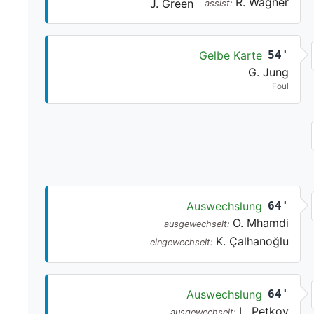
R. Wagner
J. Green
assist:
Gelbe Karte
54'
G. Jung
Foul
Auswechslung
64'
O. Mhamdi
ausgewechselt:
K. Çalhanoğlu
eingewechselt:
Auswechslung
64'
L. Petkov
ausgewechselt: