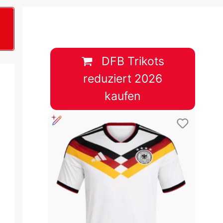
B
plan &
lplan &
DFB Trikots
reduziert 2026
lplan &
kaufen
 & Tabelle
 & Tabelle
 & Tabelle
 & Tabelle