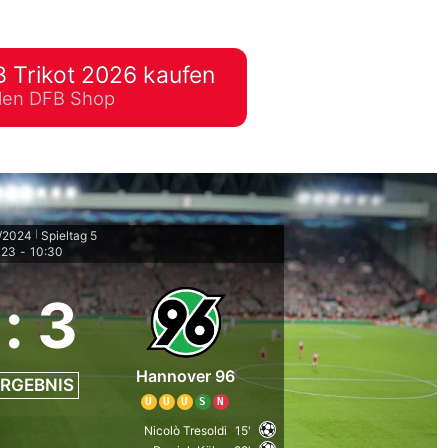
lplan Excel – kostenlos
 automatisch ausfüllen
 Trikot 2026 kaufen
ellen DFB Shop
3/2024
Spieltag 5
|
023
-
10:30
:
3
Hannover 96
RGEBNIS
U
U
U
S
N
Nicolò Tresoldi
15'