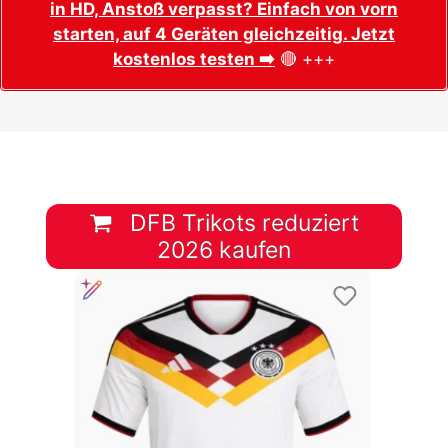
in HD, Anstoß verpasst? Einfach von vorn
starten, auf 4 Geräten gleichzeitig. Jetzt
kostenlos testen ➡️
🔴 +++
DFB Trikots reduziert
2026 kaufen