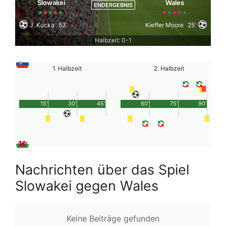
Slowakei
Wales
ENDERGEBNIS
J. Kucka
53'
Kieffer Moore
25'
Halbzeit: 0-1
1. Halbzeit
2. Halbzeit
15'
30'
45'
60'
75'
90'
Nachrichten über das Spiel
Slowakei gegen Wales
Keine Beiträge gefunden