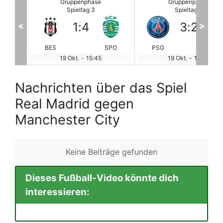
Gruppenphase
Gruppenphase
Spieltag 3
Spieltag 3
3
:
2
2
:
3
<
>
SPO
PSG
RBL
ATL
FC
19 Okt.
-
18:00
19 Okt.
-
18:00
Nachrichten über das Spiel
Real Madrid gegen
Manchester City
Keine Beiträge gefunden
Dieses Fußball-Video könnte dich
interessieren: