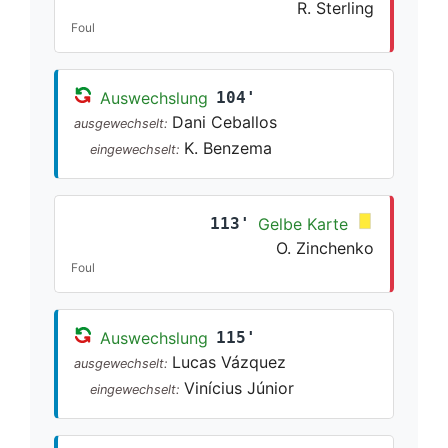
R. Sterling
Foul
Auswechslung
104'
Dani Ceballos
ausgewechselt:
K. Benzema
eingewechselt:
113'
Gelbe Karte
O. Zinchenko
Foul
Auswechslung
115'
Lucas Vázquez
ausgewechselt:
Vinícius Júnior
eingewechselt: