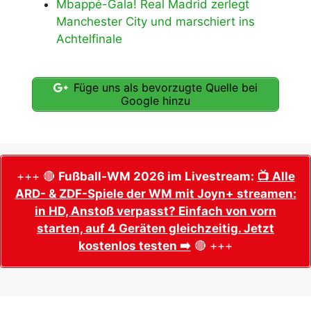
Mbappé-Gala! Real Madrid zerlegt
Manchester City und marschiert ins
Achtelfinale
Füge uns als bevorzugte Quelle bei
Google hinzu
+++ 🔴
Fußball-WM 2026 im Livestream:
📺 Alle
ARD- & ZDF-Spiele der WM mit Joyn+ streamen:
in HD, Anstoß verpasst? Einfach von vorn
starten, auf 4 Geräten gleichzeitig. Jetzt
kostenlos testen ➡️
🔴 +++