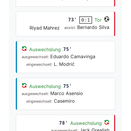
73'
Tor
0:1
Bernardo Silva
Riyad Mahrez
assist:
Auswechslung
75'
Eduardo Camavinga
ausgewechselt:
L. Modrić
eingewechselt:
Auswechslung
75'
Marco Asensio
ausgewechselt:
Casemiro
eingewechselt:
78'
Auswechslung
Jack Grealish
ausgewechselt: