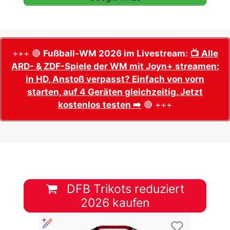
+++ 🔴
Fußball-WM 2026 im Livestream:
📺 Alle
ARD- & ZDF-Spiele der WM mit Joyn+ streamen:
in HD, Anstoß verpasst? Einfach von vorn
starten, auf 4 Geräten gleichzeitig. Jetzt
kostenlos testen ➡️
🔴 +++
DFB Trikots reduziert
2026 kaufen