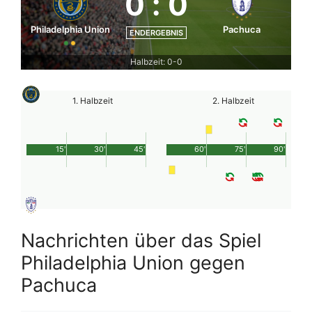
0
:
0
Philadelphia Union
Pachuca
ENDERGEBNIS
Halbzeit: 0-0
1. Halbzeit
2. Halbzeit
15'
30'
45'
60'
75'
90'
Nachrichten über das Spiel
Philadelphia Union gegen
Pachuca