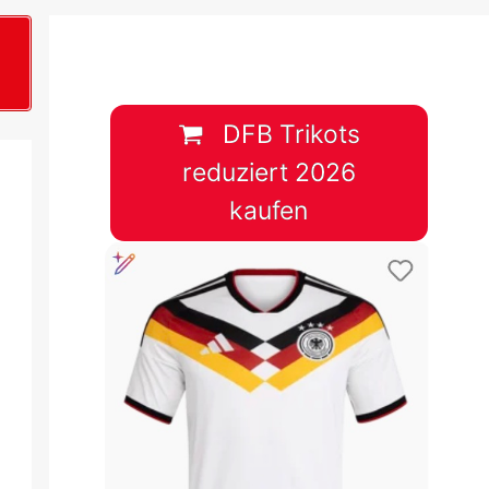
B
plan &
lplan &
DFB Trikots
reduziert 2026
lplan &
kaufen
 & Tabelle
 & Tabelle
 & Tabelle
 & Tabelle