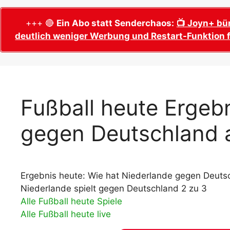
WM 2026 Sech
Termine, Ans
Wer wird Fußball-Weltmeister 2026?
+++ 🔴
Ein Abo statt Senderchaos:
📺 Joyn+ bü
deutlich weniger Werbung und Restart-Funktion f
WM 2026 Acht
Alle WM 2026 Trainer
Termine, Ans
Panini WM 2026 Sticker
WM 2026 Vier
Spielorte, T
Panini WM 2026 Stickerkollektion
WM 2026 Halb
Alle Fußball Weltmeister
Fußball heute Ergebn
Anstoßzeiten
Adidas Trionda: offizielle WM 2026
gegen Deutschland 
WM 2026 Spie
Spielball
Spielort Mia
Alle Nationalspieler der FIFA Fußball WM
WM 2026 Fina
2026
Weltmeister, 
Ergebnis heute: Wie hat Niederlande gegen Deutsc
WM 2026 Qualifikation in Europa: Tabelle
Fußball WM 
& Spielplan
Niederlande spielt gegen Deutschland 2 zu 3
Ausfüllen &
Alle Fußball heute Spiele
Alle Fußball heute live
Fußball WM 20
PDF zum Dow