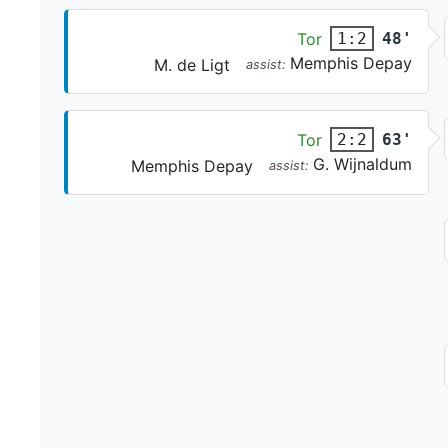
Tor
48'
1:2
Memphis Depay
M. de Ligt
assist:
Tor
63'
2:2
G. Wijnaldum
Memphis Depay
assist: