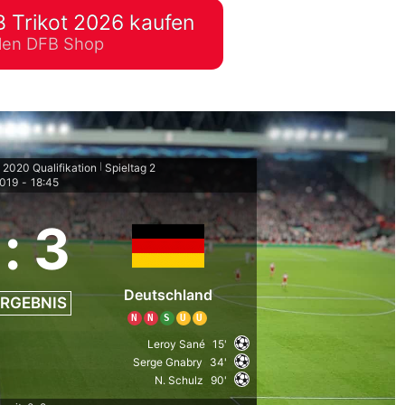
 Trikot 2026 kaufen
lplan Excel – kostenlos
ellen DFB Shop
 automatisch ausfüllen
2020 Qualifikation
Spieltag 2
|
2019
-
18:45
:
3
Deutschland
RGEBNIS
N
N
S
U
U
Leroy Sané
15'
Serge Gnabry
34'
N. Schulz
90'