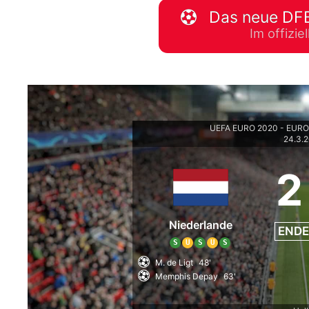
Das neue DFB
WM 2026 Spie
Im offizi
downloaden &
UEFA EURO 2020 - EURO 
24.3.
2
Niederlande
ENDE
S
U
S
U
S
M. de Ligt
48'
Memphis Depay
63'