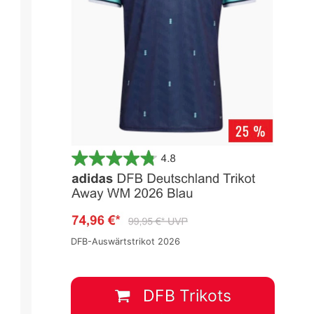
hase
UEFA EURO 2020 - Gruppenphase
UEFA EURO 2020 - Gruppenpha
Spieltag 2
Spieltag 2
DFB-Auswärtstrikot 2026
2
:
0
1
:
0
NET
AT
SWE
SVK
DFB Trikots
17 Juni
-
18:00
18 Juni
-
12:00