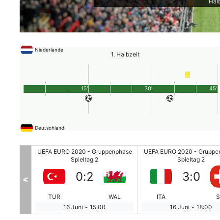
Hal
Niederlande
1. Halbzeit
15'
30'
45'
Deutschland
penphase
UEFA EURO 2020 - Gruppenphase
UEFA EURO 2020 - Gruppe
Spieltag 2
Spieltag 2
0
:
2
3
:
0
<
RUS
TUR
WAL
ITA
S
16 Juni
-
15:00
16 Juni
-
18:00