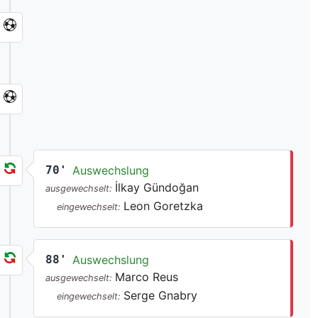
70'
Auswechslung
İlkay Gündoğan
ausgewechselt:
Leon Goretzka
eingewechselt:
88'
Auswechslung
Marco Reus
ausgewechselt:
Serge Gnabry
eingewechselt: