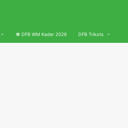
⚽ DFB WM Kader 2026
DFB Trikots
 & Tabelle
Frauenfußball heute
Deutschland Frauen Fußball Nationalmannschaft
 & Tabelle
Deutschland Frauen Länderspiele 2026 – DFB Spielplan
2026
lplan &
Deutschland Frauen Länderspiele 2025 – DFB Spielplan
2025
lplan &
Deutsche Frauen Nationalmannschaft DFB Kader 2025 &
Erfolge
elplan &