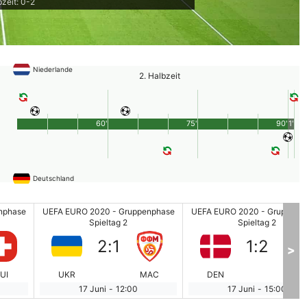
bzeit: 0-2
Niederlande
2. Halbzeit
60'
75'
90'
1'
Deutschland
nphase
UEFA EURO 2020 - Gruppenphase
UEFA EURO 2020 - Gruppenp
Spieltag 2
Spieltag 2
2
:
1
1
:
2
>
UI
UKR
MAC
DEN
BEL
17 Juni
-
12:00
17 Juni
-
15:00