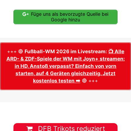
Füge uns als bevorzugte Quelle bei
Google hinzu
+++ 🔴
Fußball-WM 2026 im Livestream:
📺 Alle
ARD- & ZDF-Spiele der WM mit Joyn+ streamen:
in HD, Anstoß verpasst? Einfach von vorn
starten, auf 4 Geräten gleichzeitig. Jetzt
kostenlos testen ➡️
🔴 +++
DFB Trikots reduziert