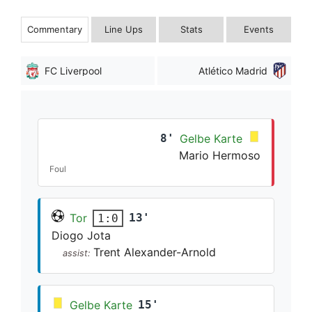
Commentary
Line Ups
Stats
Events
FC Liverpool
Atlético Madrid
8'
Gelbe Karte
Mario Hermoso
Foul
Tor
13'
1:0
Diogo Jota
Trent Alexander-Arnold
assist:
Gelbe Karte
15'