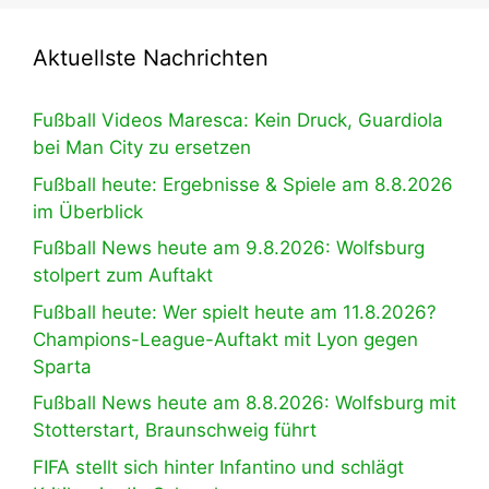
Aktuellste Nachrichten
Fußball Videos Maresca: Kein Druck, Guardiola
bei Man City zu ersetzen
Fußball heute: Ergebnisse & Spiele am 8.8.2026
im Überblick
Fußball News heute am 9.8.2026: Wolfsburg
stolpert zum Auftakt
Fußball heute: Wer spielt heute am 11.8.2026?
Champions-League-Auftakt mit Lyon gegen
Sparta
Fußball News heute am 8.8.2026: Wolfsburg mit
Stotterstart, Braunschweig führt
FIFA stellt sich hinter Infantino und schlägt