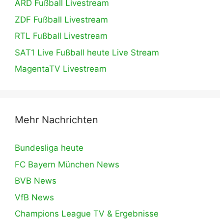
ARD Fußball Livestream
ZDF Fußball Livestream
RTL Fußball Livestream
SAT1 Live Fußball heute Live Stream
MagentaTV Livestream
Mehr Nachrichten
Bundesliga heute
FC Bayern München News
BVB News
VfB News
Champions League TV & Ergebnisse