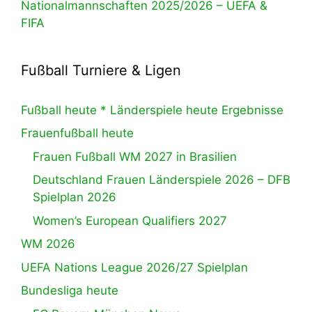
Nationalmannschaften 2025/2026 – UEFA &
FIFA
Fußball Turniere & Ligen
Fußball heute * Länderspiele heute Ergebnisse
Frauenfußball heute
Frauen Fußball WM 2027 in Brasilien
Deutschland Frauen Länderspiele 2026 – DFB
Spielplan 2026
Women’s European Qualifiers 2027
WM 2026
UEFA Nations League 2026/27 Spielplan
Bundesliga heute