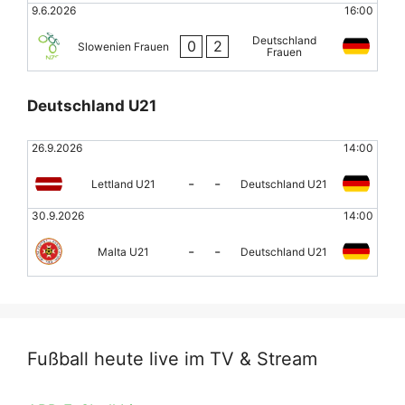
9.6.2026
16:00
Deutschland
0
2
Slowenien Frauen
Frauen
Deutschland U21
26.9.2026
14:00
-
-
Lettland U21
Deutschland U21
30.9.2026
14:00
-
-
Malta U21
Deutschland U21
Fußball heute live im TV & Stream