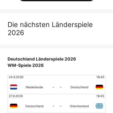
Die nächsten Länderspiele
2026
Deutschland Länderspiele 2026
WM-Spiele 2026
24.9.2026
18:45
-
-
Niederlande
Deutschland
27.9.2026
18:45
-
-
Deutschland
Griechenland