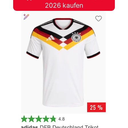
2026 kaufen