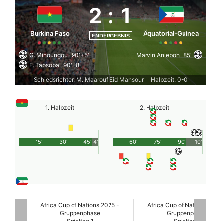
2
:
1
Burkina Faso
Äquatorial-Guinea
ENDERGEBNIS
G. Minoungou
90'+5'
Marvin Anieboh
85'
E. Tapsoba
90'+8'
Schiedsrichter: M. Maarouf Eid Mansour
Halbzeit: 0-0
|
1. Halbzeit
2. Halbzeit
15'
30'
45'
4'
60'
75'
90'
10'
025 -
Africa Cup of Nations 2025 -
Africa Cup of Nations 2025
Gruppenphase
Gruppenphase
Spieltag 1
Spieltag 1