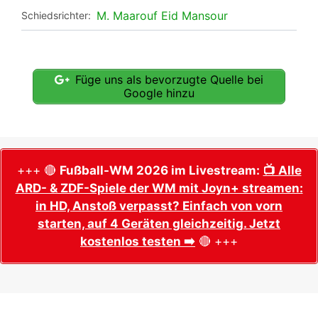
M. Maarouf Eid Mansour
Schiedsrichter:
Füge uns als bevorzugte Quelle bei
Google hinzu
+++ 🔴
Fußball-WM 2026 im Livestream:
📺 Alle
ARD- & ZDF-Spiele der WM mit Joyn+ streamen:
in HD, Anstoß verpasst? Einfach von vorn
starten, auf 4 Geräten gleichzeitig. Jetzt
kostenlos testen ➡️
🔴 +++