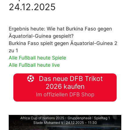
24.12.2025
Ergebnis heute: Wie hat Burkina Faso gegen
Äquatorial-Guinea gespielt?
Burkina Faso spielt gegen Äquatorial-Guinea 2
zu 1
Alle Fußball heute Spiele
Alle Fußball heute live
Das neue DFB Trikot
2026 kaufen
Im offiziellen DFB Shop
Africa Cup of Nations 2025 - Gruppenphase
Spieltag 1
|
Stade Mohamed V
24.12.2025
-
11:30
|