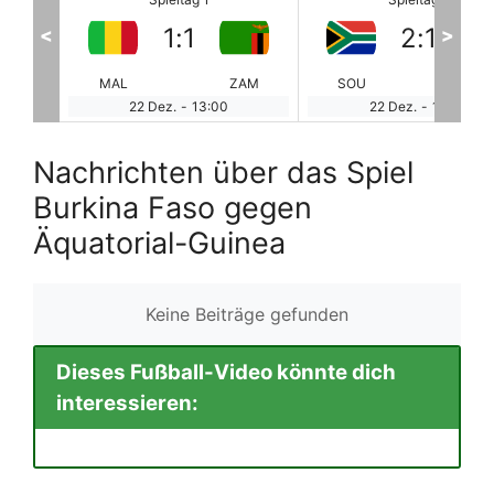
2
:
1
2
:
1
<
>
AM
SOU
ANG
EGY
ZI
22 Dez.
-
16:00
22 Dez.
-
19:00
Nachrichten über das Spiel
Burkina Faso gegen
Äquatorial-Guinea
Keine Beiträge gefunden
Dieses Fußball-Video könnte dich
interessieren: