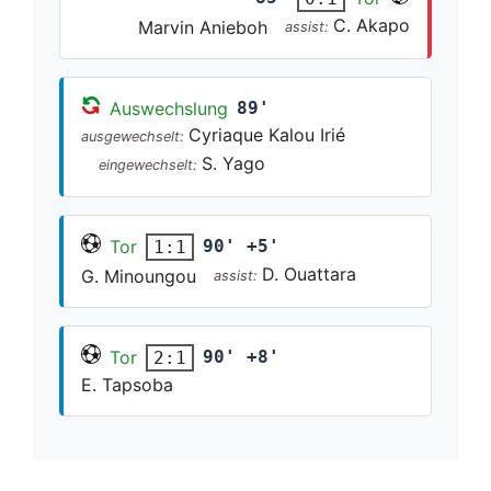
C. Akapo
Marvin Anieboh
assist:
Auswechslung
89'
Cyriaque Kalou Irié
ausgewechselt:
S. Yago
eingewechselt:
Tor
90' +5'
1:1
D. Ouattara
G. Minoungou
assist:
Tor
90' +8'
2:1
E. Tapsoba