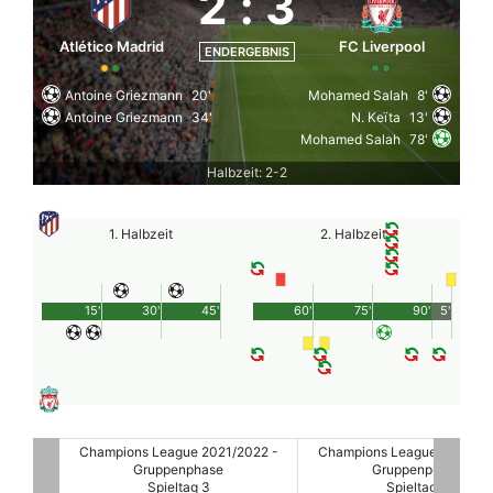
2
:
3
Atlético Madrid
FC Liverpool
ENDERGEBNIS
Antoine Griezmann
20'
Mohamed Salah
8'
Antoine Griezmann
34'
N. Keïta
13'
Mohamed Salah
78'
Halbzeit: 2-2
1. Halbzeit
2. Halbzeit
15'
30'
45'
60'
75'
90'
5'
2022 -
Champions League 2021/2022 -
Champions League 2021/20
Gruppenphase
Gruppenphase
Spieltag 3
Spieltag 3