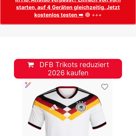
starten, auf 4 Geräten gleichzeitig. Jetzt
kostenlos testen ➡️
🔴 +++
DFB Trikots reduziert
2026 kaufen