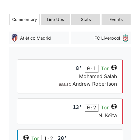
Commentary
Line Ups
Stats
Events
Atlético Madrid
FC Liverpool
8'
Tor
0:1
Mohamed Salah
Andrew Robertson
assist:
13'
Tor
0:2
N. Keïta
Tor
20'
1:2