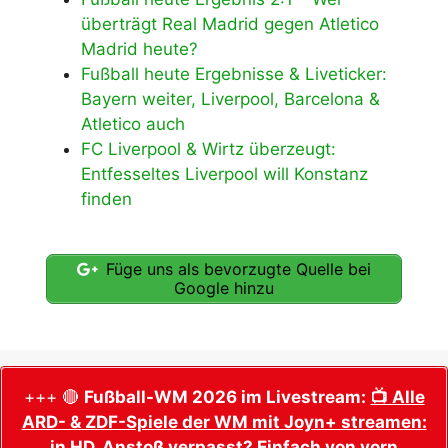
überträgt Real Madrid gegen Atletico
Madrid heute?
Fußball heute Ergebnisse & Liveticker:
Bayern weiter, Liverpool, Barcelona &
Atletico auch
FC Liverpool & Wirtz überzeugt:
Entfesseltes Liverpool will Konstanz
finden
Füge uns als bevorzugte Quelle bei
Google hinzu
+++ 🔴
Fußball-WM 2026 im Livestream:
📺 Alle
ARD- & ZDF-Spiele der WM mit Joyn+ streamen:
in HD, Anstoß verpasst? Einfach von vorn