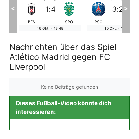
3
:
2
2
:
3
<
>
SPO
PSG
RBL
ATL
FC
19 Okt.
-
18:00
19 Okt.
-
18:00
Nachrichten über das Spiel
Atlético Madrid gegen FC
Liverpool
Keine Beiträge gefunden
Dieses Fußball-Video könnte dich
interessieren: