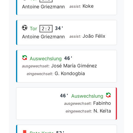
Koke
Antoine Griezmann
assist:
Tor
34'
2:2
João Félix
Antoine Griezmann
assist:
Auswechslung
46'
José María Giménez
ausgewechselt:
G. Kondogbia
eingewechselt:
46'
Auswechslung
Fabinho
ausgewechselt:
N. Keïta
eingewechselt: