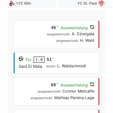
1.FC Köln
FC St. Pauli
46'
Auswechslung
A. Dźwigała
ausgewechselt:
H. Wahl
eingewechselt:
Tor
51'
1:0
L. Waldschmidt
Said El Mala
assist:
68'
Auswechslung
Connor Metcalfe
ausgewechselt:
Mathias Pereira Lage
eingewechselt: