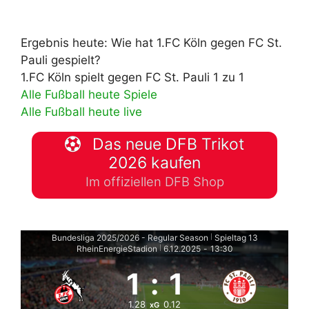
Ergebnis heute: Wie hat 1.FC Köln gegen FC St.
Pauli gespielt?
1.FC Köln spielt gegen FC St. Pauli 1 zu 1
Alle Fußball heute Spiele
Alle Fußball heute live
Das neue DFB Trikot
2026 kaufen
Im offiziellen DFB Shop
Bundesliga 2025/2026 - Regular Season
Spieltag 13
|
RheinEnergieStadion
6.12.2025
-
13:30
|
1
:
1
1.28
0.12
xG