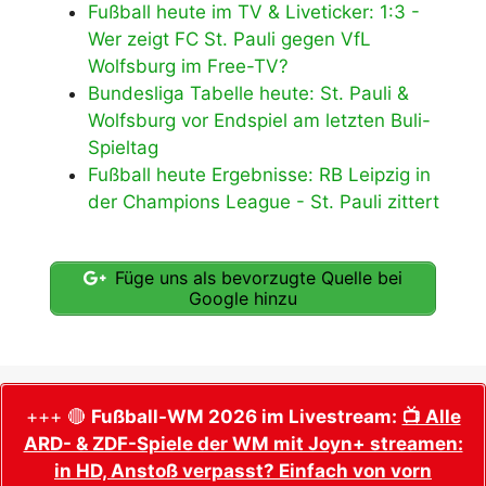
Fußball heute im TV & Liveticker: 1:3 -
Wer zeigt FC St. Pauli gegen VfL
Wolfsburg im Free-TV?
Bundesliga Tabelle heute: St. Pauli &
Wolfsburg vor Endspiel am letzten Buli-
Spieltag
Fußball heute Ergebnisse: RB Leipzig in
der Champions League - St. Pauli zittert
Füge uns als bevorzugte Quelle bei
Google hinzu
+++ 🔴
Fußball-WM 2026 im Livestream:
📺 Alle
ARD- & ZDF-Spiele der WM mit Joyn+ streamen:
in HD, Anstoß verpasst? Einfach von vorn