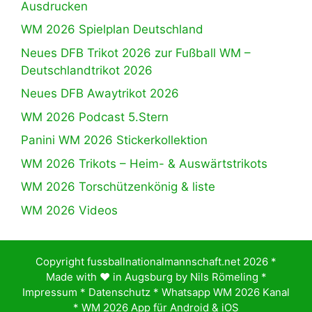
Ausdrucken
WM 2026 Spielplan Deutschland
Neues DFB Trikot 2026 zur Fußball WM –
Deutschlandtrikot 2026
Neues DFB Awaytrikot 2026
WM 2026 Podcast 5.Stern
Panini WM 2026 Stickerkollektion
WM 2026 Trikots – Heim- & Auswärtstrikots
WM 2026 Torschützenkönig & liste
WM 2026 Videos
Copyright fussballnationalmannschaft.net 2026 *
Made with ♥️ in Augsburg by
Nils Römeling
*
Impressum
*
Datenschutz
*
Whatsapp WM 2026 Kanal
*
WM 2026 App für Android & iOS