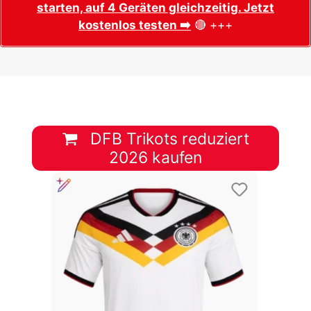
starten, auf 4 Geräten gleichzeitig. Jetzt
kostenlos testen ➡️
🔴 +++
DFB Trikots reduziert
2026 kaufen