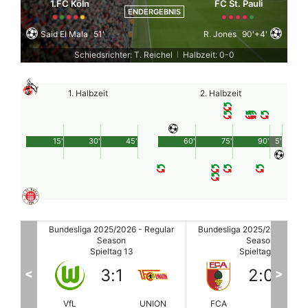
1.FC Köln
FC St. Pauli
ENDERGEBNIS
Said El Mala
51'
R. Jones
90'+4'
Schiedsrichter: T. Reichel
Halbzeit: 0-0
|
1. Halbzeit
2. Halbzeit
15'
30'
45'
60'
75'
90'
5'
egular
Bundesliga 2025/2026 - Regular
Bundesliga 2025/2026 - Reg
Season
Season
Spieltag 13
Spieltag 13
2
:
0
0
:
5
<
>
NION
FCA
BAY
VfB
FC