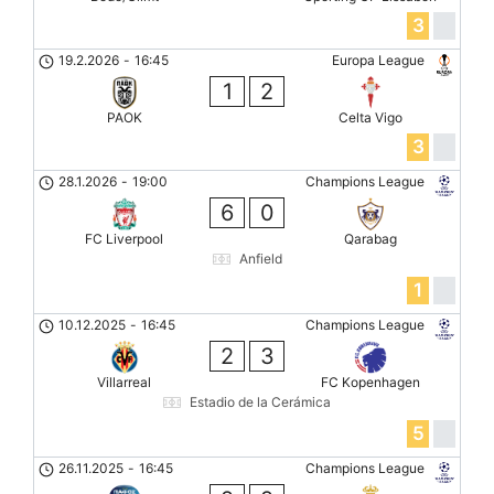
3
19.2.2026
-
16:45
Europa League
1
2
PAOK
Celta Vigo
3
28.1.2026
-
19:00
Champions League
6
0
FC Liverpool
Qarabag
Anfield
1
10.12.2025
-
16:45
Champions League
2
3
Villarreal
FC Kopenhagen
Estadio de la Cerámica
5
26.11.2025
-
16:45
Champions League