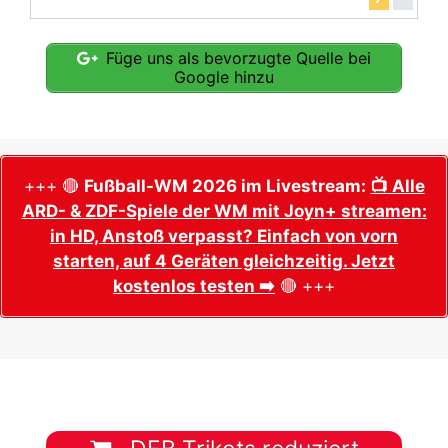
Füge uns als bevorzugte Quelle bei
Google hinzu
+++ 🔴
Fußball-WM 2026 im Livestream:
📺 Alle
ARD- & ZDF-Spiele der WM mit Joyn+ streamen:
in HD, Anstoß verpasst? Einfach von vorn
starten, auf 4 Geräten gleichzeitig. Jetzt
kostenlos testen ➡️
🔴 +++