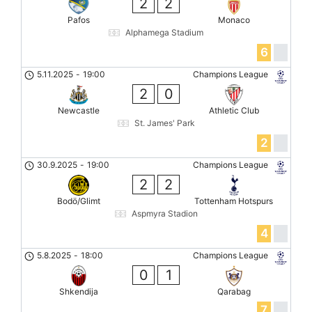
2
2
Pafos
Monaco
Alphamega Stadium
6
5.11.2025
-
19:00
Champions League
2
0
Newcastle
Athletic Club
St. James' Park
2
30.9.2025
-
19:00
Champions League
2
2
Bodö/Glimt
Tottenham Hotspurs
Aspmyra Stadion
4
5.8.2025
-
18:00
Champions League
0
1
Shkendija
Qarabag
7