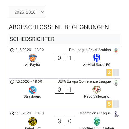
ABGESCHLOSSENE BEGEGNUNGEN
SCHIEDSRICHTER
21.5.2026
-
18:00
Pro League Saudi Arabien
0
1
Al-Fayha
Al-Hilal Saudi FC
2
7.5.2026
-
19:00
UEFA Europa Conference League
0
1
Strasbourg
Rayo Vallecano
5
11.3.2026
-
19:00
Champions League
3
0
Bodö/Glimt
Sporting CP Lissabon