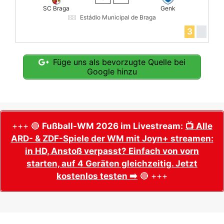
SC Braga
Genk
Estádio Municipal de Braga
3
Füge uns als bevorzugte Quelle bei
Google hinzu
+++ 🔴
Fußball-WM 2026 im Livestream:
📺 Alle
ARD- & ZDF-Spiele der WM mit Joyn+ streamen:
in HD, Anstoß verpasst? Einfach von vorn
starten, auf 4 Geräten gleichzeitig. Jetzt
kostenlos testen ➡️
🔴 +++