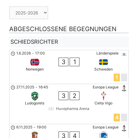
ABGESCHLOSSENE BEGEGNUNGEN
SCHIEDSRICHTER
1.6.2026
-
17:00
Länderspiele
3
1
Norwegen
Schweden
1
27.11.2025
-
16:45
Europa League
3
2
Ludogorets
Celta Vigo
Huvepharma Arena
4
6.11.2025
-
19:00
Europa League
3
4