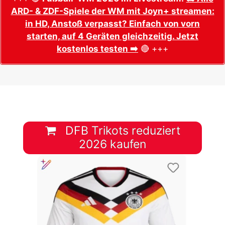
ARD- & ZDF-Spiele der WM mit Joyn+ streamen:
in HD, Anstoß verpasst? Einfach von vorn
starten, auf 4 Geräten gleichzeitig. Jetzt
kostenlos testen ➡️
🔴 +++
DFB Trikots reduziert
2026 kaufen