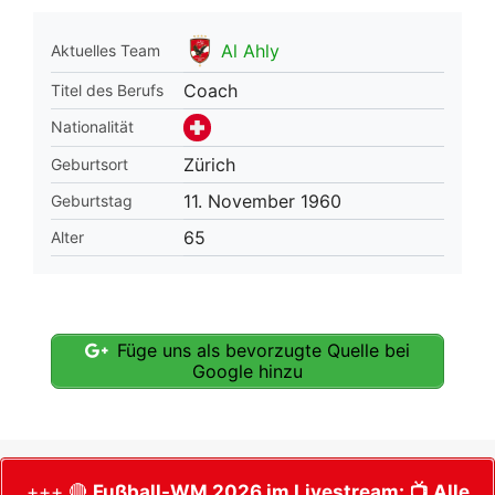
Al Ahly
Aktuelles Team
Coach
Titel des Berufs
Nationalität
Zürich
Geburtsort
11. November 1960
Geburtstag
65
Alter
Füge uns als bevorzugte Quelle bei
Google hinzu
+++ 🔴
Fußball-WM 2026 im Livestream:
📺 Alle