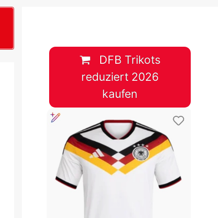
B
plan &
lplan &
DFB Trikots
reduziert 2026
lplan &
kaufen
 & Tabelle
 & Tabelle
 & Tabelle
 & Tabelle