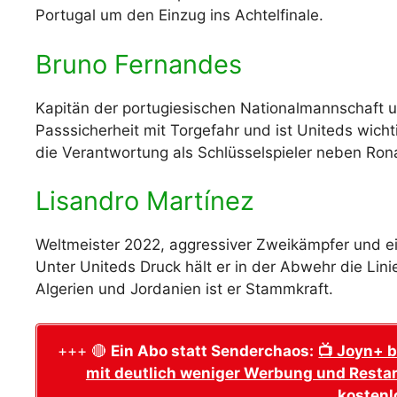
Portugal um den Einzug ins Achtelfinale.
Bruno Fernandes
Kapitän der portugiesischen Nationalmannschaft un
Passsicherheit mit Torgefahr und ist Uniteds wicht
die Verantwortung als Schlüsselspieler neben Ron
Lisandro Martínez
Weltmeister 2022, aggressiver Zweikämpfer und ei
Unter Uniteds Druck hält er in der Abwehr die Lini
Algerien und Jordanien ist er Stammkraft.
+++ 🔴
Ein Abo statt Senderchaos:
📺 Joyn+ b
mit deutlich weniger Werbung und Restar
kostenl