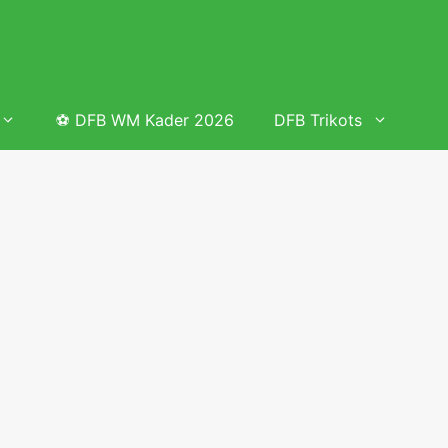
⚽ DFB WM Kader 2026
DFB Trikots
 & Tabelle
Frauenfußball heute
Deutschland Frauen Fußball Nationalmannschaft
 & Tabelle
Deutschland Frauen Länderspiele 2026 – DFB Spielplan
2026
lplan &
Deutschland Frauen Länderspiele 2025 – DFB Spielplan
2025
lplan &
Deutsche Frauen Nationalmannschaft DFB Kader 2025 &
Erfolge
elplan &