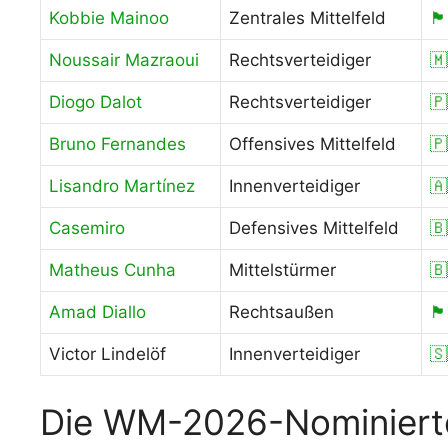
Kobbie Mainoo
Zentrales Mittelfeld
🏴󠁧
Noussair Mazraoui
Rechtsverteidiger
🇲
Diogo Dalot
Rechtsverteidiger
🇵
Bruno Fernandes
Offensives Mittelfeld
🇵
Lisandro Martínez
Innenverteidiger
🇦
Casemiro
Defensives Mittelfeld
🇧
Matheus Cunha
Mittelstürmer
🇧
Amad Diallo
Rechtsaußen
🏴󠁧
Victor Lindelöf
Innenverteidiger

Die WM-2026-Nominierte