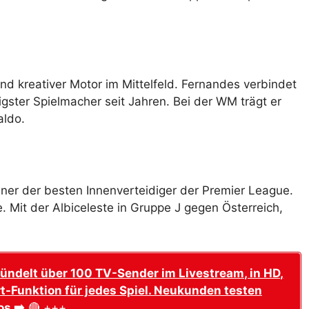
d kreativer Motor im Mittelfeld. Fernandes verbindet
igster Spielmacher seit Jahren. Bei der WM trägt er
aldo.
ner der besten Innenverteidiger der Premier League.
e. Mit der Albiceleste in Gruppe J gegen Österreich,
ündelt über 100 TV-Sender im Livestream, in HD,
t-Funktion für jedes Spiel. Neukunden testen
os ➡️
🔴 +++