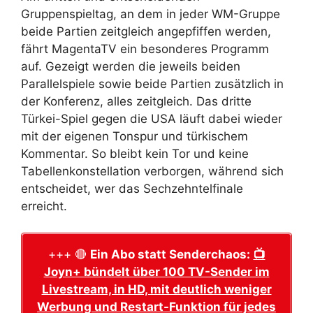
Gruppenspieltag, an dem in jeder WM-Gruppe
beide Partien zeitgleich angepfiffen werden,
fährt MagentaTV ein besonderes Programm
auf. Gezeigt werden die jeweils beiden
Parallelspiele sowie beide Partien zusätzlich in
der Konferenz, alles zeitgleich. Das dritte
Türkei-Spiel gegen die USA läuft dabei wieder
mit der eigenen Tonspur und türkischem
Kommentar. So bleibt kein Tor und keine
Tabellenkonstellation verborgen, während sich
entscheidet, wer das Sechzehntelfinale
erreicht.
+++ 🔴
Ein Abo statt Senderchaos:
📺
Joyn+ bündelt über 100 TV-Sender im
Livestream, in HD, mit deutlich weniger
Werbung und Restart-Funktion für jedes