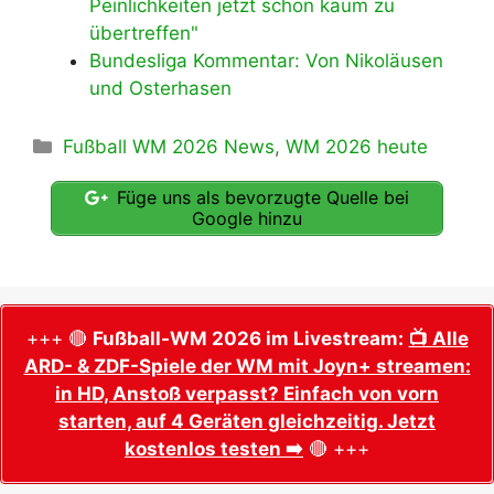
Peinlichkeiten jetzt schon kaum zu
übertreffen"
Bundesliga Kommentar: Von Nikoläusen
und Osterhasen
Kategorien
Fußball WM 2026 News
,
WM 2026 heute
Füge uns als bevorzugte Quelle bei
Google hinzu
+++ 🔴
Fußball-WM 2026 im Livestream:
📺 Alle
ARD- & ZDF-Spiele der WM mit Joyn+ streamen:
in HD, Anstoß verpasst? Einfach von vorn
starten, auf 4 Geräten gleichzeitig. Jetzt
kostenlos testen ➡️
🔴 +++