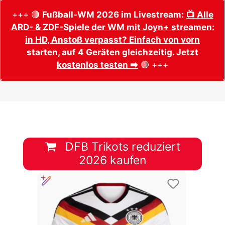
+++ 🔴
Fußball-WM 2026 im Livestream:
📺 Alle
ARD- & ZDF-Spiele der WM mit Joyn+ streamen:
in HD, Anstoß verpasst? Einfach von vorn
starten, auf 4 Geräten gleichzeitig. Jetzt
kostenlos testen ➡️
🔴 +++
DFB Trikots reduziert
2026 kaufen