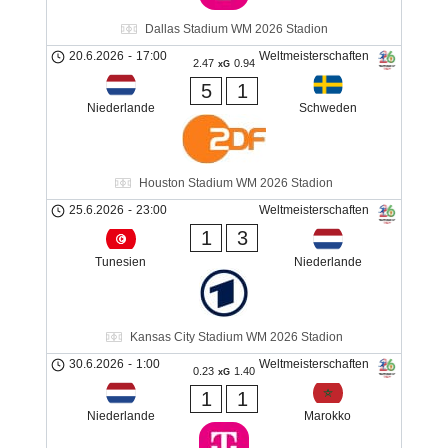
Dallas Stadium WM 2026 Stadion
20.6.2026
-
17:00
Weltmeisterschaften
2.47
0.94
xG
5
1
Niederlande
Schweden
Houston Stadium WM 2026 Stadion
25.6.2026
-
23:00
Weltmeisterschaften
1
3
Tunesien
Niederlande
Kansas City Stadium WM 2026 Stadion
30.6.2026
-
1:00
Weltmeisterschaften
0.23
1.40
xG
1
1
Niederlande
Marokko