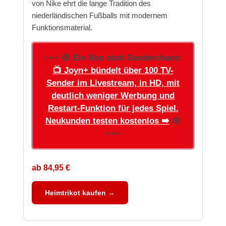
von Nike ehrt die lange Tradition des
niederländischen Fußballs mit modernem
Funktionsmaterial.
+++ 🔴
Ein Abo statt Senderchaos:
📺 Joyn+ bündelt über 100 TV-
Sender im Livestream, in HD, mit
deutlich weniger Werbung und
Restart-Funktion für jedes Spiel.
Neukunden testen kostenlos ➡️
🔴
+++
ab 84,95 €
Heimtrikot kaufen →