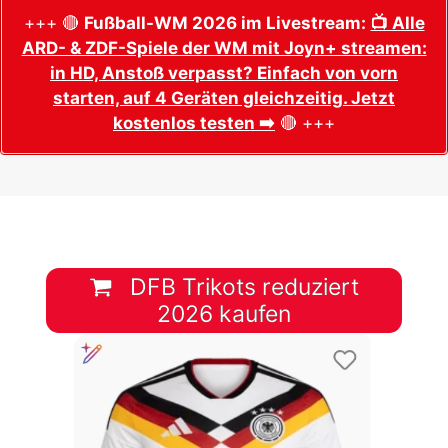
+++ 🔴
Fußball-WM 2026 im Livestream:
📺 Alle
ARD- & ZDF-Spiele der WM mit Joyn+ streamen:
in HD, Anstoß verpasst? Einfach von vorn
starten, auf 4 Geräten gleichzeitig. Jetzt
kostenlos testen ➡️
🔴 +++
DFB Trikots reduziert
2026 kaufen