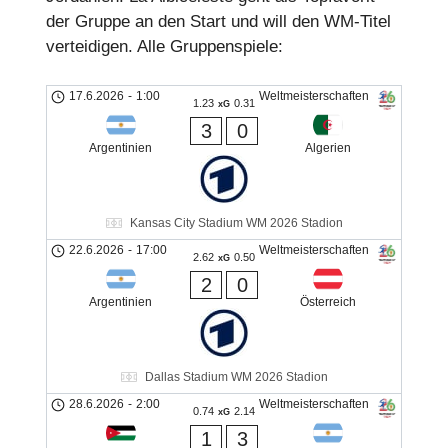
der Gruppe an den Start und will den WM-Titel
verteidigen. Alle Gruppenspiele:
17.6.2026
-
1:00
Weltmeisterschaften
1.23
0.31
xG
3
0
Argentinien
Algerien
Kansas City Stadium WM 2026 Stadion
22.6.2026
-
17:00
Weltmeisterschaften
2.62
0.50
xG
2
0
Argentinien
Österreich
Dallas Stadium WM 2026 Stadion
28.6.2026
-
2:00
Weltmeisterschaften
0.74
2.14
xG
1
3