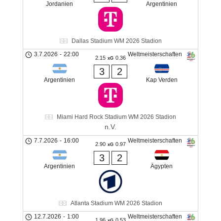
Jordanien
Argentinien
Dallas Stadium WM 2026 Stadion
3.7.2026
-
22:00
Weltmeisterschaften
2.15
0.36
xG
3
2
Argentinien
Kap Verden
Miami Hard Rock Stadium WM 2026 Stadion
n.V.
7.7.2026
-
16:00
Weltmeisterschaften
2.90
0.97
xG
3
2
Argentinien
Ägypten
Atlanta Stadium WM 2026 Stadion
12.7.2026
-
1:00
Weltmeisterschaften
1.96
0.53
xG