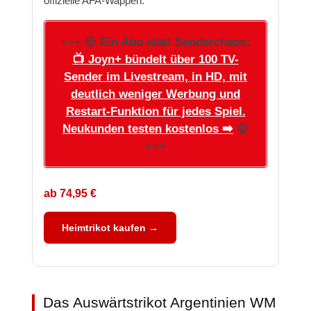
offizielle AFA-Wappen.
+++ 🔴
Ein Abo statt Senderchaos:
📺 Joyn+ bündelt über 100 TV-
Sender im Livestream, in HD, mit
deutlich weniger Werbung und
Restart-Funktion für jedes Spiel.
Neukunden testen kostenlos ➡️
🔴
+++
ab 74,95 €
Heimtrikot kaufen →
Das Auswärtstrikot Argentinien WM