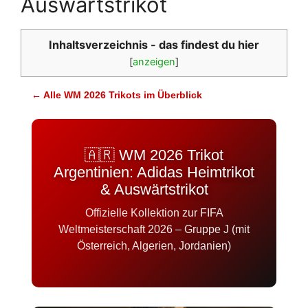
Auswärtstrikot
Inhaltsverzeichnis - das findest du hier
[
anzeigen
]
← Alle WM 2026 Trikots im Überblick
🇦🇷 WM 2026 Trikot
Argentinien: Adidas Heimtrikot
& Auswärtstrikot
Offizielle Kollektion zur FIFA
Weltmeisterschaft 2026 – Gruppe J (mit
Österreich, Algerien, Jordanien)