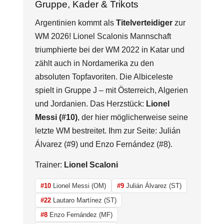
Gruppe, Kader & Trikots
Argentinien kommt als
Titelverteidiger
zur
WM 2026! Lionel Scalonis Mannschaft
triumphierte bei der WM 2022 in Katar und
zählt auch in Nordamerika zu den
absoluten Topfavoriten. Die Albiceleste
spielt in Gruppe J – mit Österreich, Algerien
und Jordanien. Das Herzstück:
Lionel
Messi (#10)
, der hier möglicherweise seine
letzte WM bestreitet. Ihm zur Seite: Julián
Álvarez (#9) und Enzo Fernández (#8).
Trainer:
Lionel Scaloni
#10
Lionel Messi (OM)
#9
Julián Álvarez (ST)
#22
Lautaro Martínez (ST)
#8
Enzo Fernández (MF)