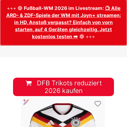
+++ 🔴
Fußball-WM 2026 im Livestream:
📺 Alle
ARD- & ZDF-Spiele der WM mit Joyn+ streamen:
in HD, Anstoß verpasst? Einfach von vorn
starten, auf 4 Geräten gleichzeitig. Jetzt
kostenlos testen ➡️
🔴 +++
DFB Trikots reduziert
2026 kaufen