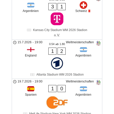
3
1
Argentinien
Schweiz
Kansas City Stadium WM 2026 Stadion
n.V.
15.7.2026
-
19:00
Weltmeisterschaften
0.54
1.80
xG
1
2
England
Argentinien
Atlanta Stadium WM 2026 Stadion
19.7.2026
-
19:00
Weltmeisterschaften
1
0
Spanien
Argentinien
MetLife Stadium New York WM 2026 Stadion