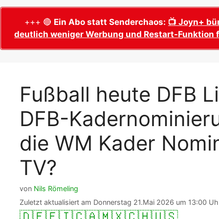
WM 2026 Sech
Termine, Ans
Wer wird Fußball-Weltmeister 2026?
+++ 🔴
Ein Abo statt Senderchaos:
📺 Joyn+ bü
deutlich weniger Werbung und Restart-Funktion f
WM 2026 Acht
Alle WM 2026 Trainer
Termine, Ans
Panini WM 2026 Sticker
WM 2026 Vier
Spielorte, T
Panini WM 2026 Stickerkollektion
Fußball heute DFB Li
WM 2026 Halb
Alle Fußball Weltmeister
Anstoßzeiten
DFB-Kadernominieru
Adidas Trionda: offizielle WM 2026
WM 2026 Spie
Spielball
Spielort Mia
die WM Kader Nomini
Alle Nationalspieler der FIFA Fußball WM
WM 2026 Fina
2026
Weltmeister, 
TV?
WM 2026 Qualifikation in Europa: Tabelle
Fußball WM 
& Spielplan
Ausfüllen &
von
Nils Römeling
Zuletzt aktualisiert am Donnerstag 21.Mai 2026 um 13:00 Uh
Fußball WM 20
🇩🇪
🇫🇮
🇨🇦
🇲🇽
🇨🇭
🇺🇸
PDF zum Dow