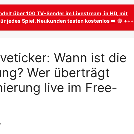
Tabelle mit Deutschland DF
zehntelfinale – Spielplan,
toßzeiten
ndelt über 100 TV-Sender im Livestream, in HD, mit
WM 2026 Gruppe F WM Spiel
ür jedes Spiel. Neukunden testen kostenlos ➡️
Tabelle mit Niederlande
🔴 +++
elfinale Spielplan –
toßzeiten, Spielorte & TV
WM 2026 Gruppe G WM Spie
Tabelle mit Belgien
telfinale Spielplan –
ickets, Anstoßzeiten & TV
WM 2026 Gruppe H: WM Spie
veticker: Wann ist die
Tabelle mit Spanien
finale – Spielorte,
, Stadien & TV-Übertragung
WM 2026 Gruppe I: Spielplan
ng? Wer überträgt
mit Frankreich
l um Platz 3 – Datum,
mi, Anstoßzeit & TV
erung live im Free-
WM 2026 Gruppe J Spielplan
mit Argentinien & Österreich
le & Endspiel –
Spielort MetLife, ZDF live
WM 2026 Gruppe K Spielplan
mit Portugal
2026 Spielplan PDF zum
 Ausdrucken
WM 2026 Gruppe L Spielplan
r.
mit England
26 Spielplan als ical, Excel,
nload & Ausdruck