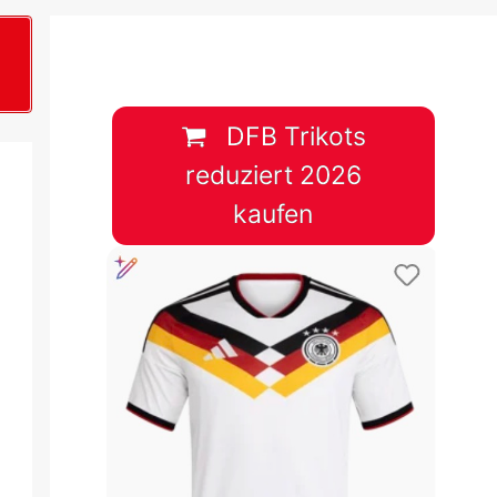
B
plan &
lplan &
DFB Trikots
reduziert 2026
lplan &
kaufen
 & Tabelle
 & Tabelle
 & Tabelle
 & Tabelle