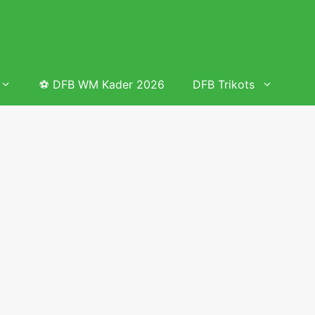
⚽ DFB WM Kader 2026
DFB Trikots
 & Tabelle
Frauenfußball heute
Deutschland Frauen Fußball Nationalmannschaft
 & Tabelle
Deutschland Frauen Länderspiele 2026 – DFB Spielplan
2026
lplan &
Deutschland Frauen Länderspiele 2025 – DFB Spielplan
2025
lplan &
Deutsche Frauen Nationalmannschaft DFB Kader 2025 &
Erfolge
elplan &