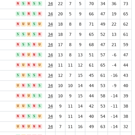
34
22
7
5
70
34
36
73
N
S
N
S
S
34
20
5
9
66
47
19
65
S
S
N
S
N
34
18
8
8
71
49
22
62
N
U
U
S
U
34
18
7
9
65
52
13
61
S
S
U
S
N
34
17
8
9
68
47
21
59
N
S
S
N
U
34
13
8
13
51
57
-6
47
S
N
U
N
S
34
11
11
12
61
65
-4
44
N
U
N
N
U
34
12
7
15
45
61
-16
43
S
U
S
S
N
34
10
10
14
44
53
-9
40
U
N
S
N
S
34
10
9
15
44
58
-14
39
N
N
U
S
S
34
9
11
14
42
53
-11
38
U
U
S
N
S
34
9
11
14
40
54
-14
38
N
N
S
S
U
34
7
11
16
49
63
-14
32
U
N
U
N
N