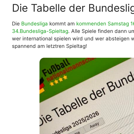
Die Tabelle der Bundesl
WM 2026 Spie
downloaden &
Die
Bundesliga
kommt am
kommenden Samstag 16
34.Bundesliga-Spieltag
. Alle Spiele finden dann 
wer international spielen wird und wer absteigen wi
spannend am letztren Spieltag!