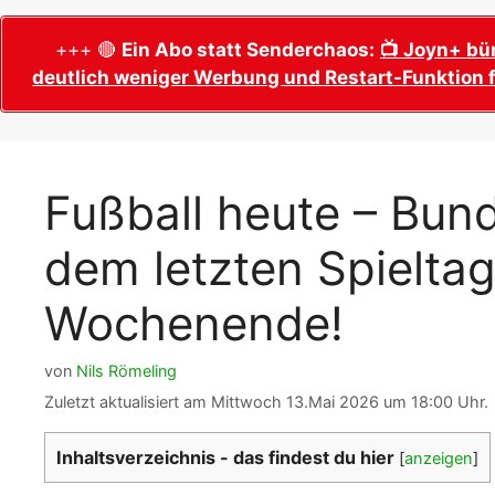
WM 2026 Sech
Termine, Ans
Wer wird Fußball-Weltmeister 2026?
+++ 🔴
Ein Abo statt Senderchaos:
📺 Joyn+ bü
deutlich weniger Werbung und Restart-Funktion f
WM 2026 Acht
Alle WM 2026 Trainer
Termine, Ans
Panini WM 2026 Sticker
WM 2026 Vier
Spielorte, T
Panini WM 2026 Stickerkollektion
Fußball heute – Bund
WM 2026 Halb
Alle Fußball Weltmeister
Anstoßzeiten
dem letzten Spielta
Adidas Trionda: offizielle WM 2026
WM 2026 Spie
Spielball
Spielort Mia
Wochenende!
Alle Nationalspieler der FIFA Fußball WM
WM 2026 Fina
2026
Weltmeister, 
von
Nils Römeling
WM 2026 Qualifikation in Europa: Tabelle
Fußball WM 
& Spielplan
Zuletzt aktualisiert am Mittwoch 13.Mai 2026 um 18:00 Uhr.
Ausfüllen &
Inhaltsverzeichnis - das findest du hier
[
anzeigen
]
Fußball WM 20
PDF zum Dow