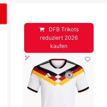
B
plan &
lplan &
DFB Trikots
reduziert 2026
lplan &
kaufen
 & Tabelle
 & Tabelle
 & Tabelle
 & Tabelle