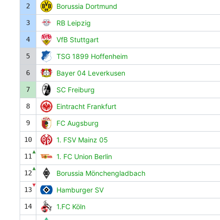
2
Borussia Dortmund
3
RB Leipzig
4
VfB Stuttgart
5
TSG 1899 Hoffenheim
6
Bayer 04 Leverkusen
7
SC Freiburg
8
Eintracht Frankfurt
9
FC Augsburg
10
1. FSV Mainz 05
▲
11
1. FC Union Berlin
▲
12
Borussia Mönchengladbach
▼
13
Hamburger SV
14
1.FC Köln