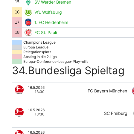
15
SV Werder Bremen
16
VfL Wolfsburg
17
1. FC Heidenheim
18
FC St. Pauli
Champions League
Europa League
Relegationsplatz
Abstieg in die 2.Liga
Europa-Conference-League-Play-offs
34.Bundesliga Spieltag
16.5.2026
FC Bayern München
13:30
16.5.2026
SC Freiburg
13:30
16.5.2026