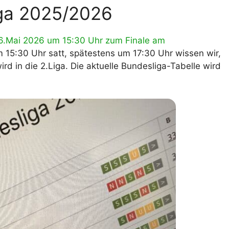
iga 2025/2026
lplan Excel – kostenlos
 automatisch ausfüllen
.Mai 2026 um 15:30 Uhr zum Finale am
um 15:30 Uhr satt, spätestens um 17:30 Uhr wissen wir,
rd in die 2.Liga. Die aktuelle Bundesliga-Tabelle wird