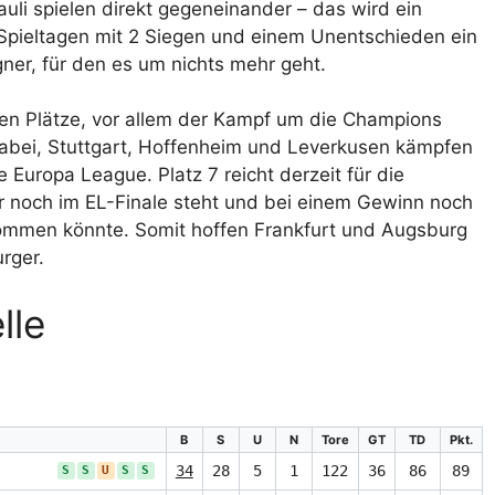
uli spielen direkt gegeneinander – das wird ein
Spieltagen mit 2 Siegen und einem Unentschieden ein
ner, für den es um nichts mehr geht.
len Plätze, vor allem der Kampf um die Champions
dabei, Stuttgart, Hoffenheim und Leverkusen kämpfen
e Europa League. Platz 7 reicht derzeit für die
r noch im EL-Finale steht und bei einem Gewinn noch
ommen könnte. Somit hoffen Frankfurt und Augsburg
rger.
lle
B
S
U
N
Tore
GT
TD
Pkt.
34
28
5
1
122
36
86
89
S
S
U
S
S