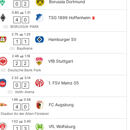
Borussia Dortmund
0
2
0.80
1.31
xG
TSG 1899 Hoffenheim
4
0
BORUSSIA-PARK
2.75
1.33
xG
Hamburger SV
1
1
BayArena
2.46
1.16
xG
VfB Stuttgart
2
2
Deutsche Bank Park
2.32
3.14
xG
1. FSV Mainz 05
0
2
Voith-Arena
1.96
0.56
xG
FC Augsburg
4
0
Stadion An der Alten Försterei
1.52
3.40
xG
VfL Wolfsburg
1
3