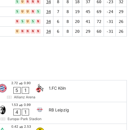
34
8
8
18
37
60
-23
32
S
U
N
N
N
34
7
8
19
45
69
-24
29
S
U
U
N
S
34
6
8
20
41
72
-31
26
N
S
U
S
N
34
6
8
20
29
60
-31
26
U
N
N
N
N
2.72
0.90
xG
1.FC Köln
5
1
Allianz Arena
1.53
0.99
xG
RB Leipzig
4
1
Europa-Park Stadion
0.42
2.53
xG