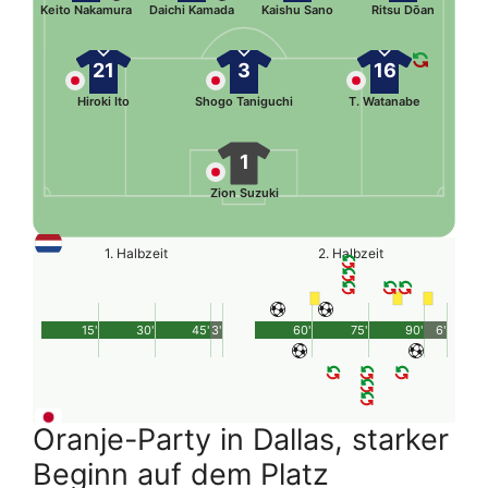
Keito Nakamura
Daichi Kamada
Kaishu Sano
Ritsu Dōan
21
3
16
Hiroki Ito
Shogo Taniguchi
T. Watanabe
1
Zion Suzuki
1. Halbzeit
2. Halbzeit
15'
30'
45'
3'
60'
75'
90'
6'
Oranje-Party in Dallas, starker
Beginn auf dem Platz