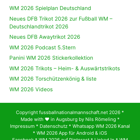
WM 2026 Spielplan Deutschland
Neues DFB Trikot 2026 zur Fußball WM –
Deutschlandtrikot 2026
Neues DFB Awaytrikot 2026
WM 2026 Podcast 5.Stern
Panini WM 2026 Stickerkollektion
WM 2026 Trikots – Heim- & Auswärtstrikots
WM 2026 Torschützenkönig & liste
WM 2026 Videos
Copyright fussballnationalmannschaft.net 2026 *
Made with ♥️ in Augsburg by
Nils Römeling
*
Impressum
*
Datenschutz
*
Whatsapp WM 2026 Kanal
*
WM 2026 App für Android & iOS
Facebook
*
WM 2026 auf Pinterest
*
Linked In
*
WM