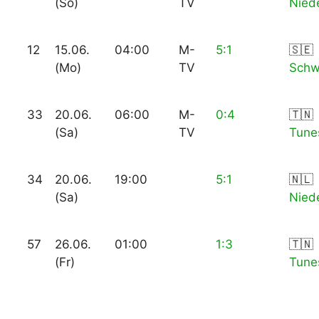
(So)
TV
Nied
12
15.06.
04:00
M-
5:1
🇸🇪
(Mo)
TV
Sch
33
20.06.
06:00
M-
0:4
🇹🇳
(Sa)
TV
Tune
34
20.06.
19:00
5:1
🇳🇱
(Sa)
Nied
57
26.06.
01:00
1:3
🇹🇳
(Fr)
Tune