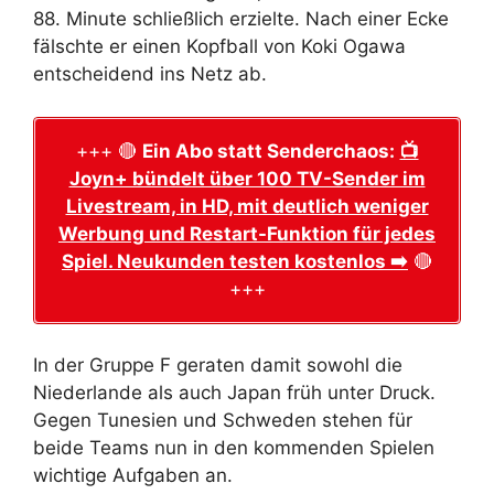
88. Minute schließlich erzielte. Nach einer Ecke
fälschte er einen Kopfball von Koki Ogawa
entscheidend ins Netz ab.
+++ 🔴
Ein Abo statt Senderchaos:
📺
Joyn+ bündelt über 100 TV-Sender im
Livestream, in HD, mit deutlich weniger
Werbung und Restart-Funktion für jedes
Spiel. Neukunden testen kostenlos ➡️
🔴
+++
In der Gruppe F geraten damit sowohl die
Niederlande als auch Japan früh unter Druck.
Gegen Tunesien und Schweden stehen für
beide Teams nun in den kommenden Spielen
wichtige Aufgaben an.