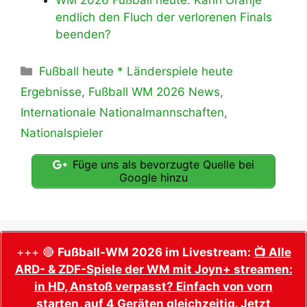
WM 2026 Fußball heute: Kann Oranje
endlich den Fluch der verlorenen Finals
beenden?
Kategorien
Fußball heute * Länderspiele heute
Ergebnisse
,
Fußball WM 2026 News
,
Internationale Nationalmannschaften
,
Nationalspieler
Füge uns als bevorzugte Quelle bei
Google hinzu
+++ 🔴
Fußball-WM 2026 im Livestream:
📺 Alle
ARD- & ZDF-Spiele der WM mit Joyn+ streamen:
in HD, Anstoß verpasst? Einfach von vorn
starten, auf 4 Geräten gleichzeitig. Jetzt