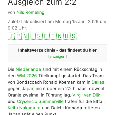
Ausgleich zum 2:2
von
Nils Römeling
Zuletzt aktualisiert am Montag 15.Juni 2026 um
0:02 Uhr.
🇯🇵
🇳🇱
🇸🇪
🇹🇳
🇺🇸
Inhaltsverzeichnis - das findest du hier
[
anzeigen
]
Die
Niederlande
sind mit einem Rückschlag in
den
WM 2026
Titelkampf gestartet. Das Team
von Bondscoach Ronald Koeman kam in
Dallas
gegen
Japan
nicht über ein 2:2 hinaus, obwohl
Oranje zweimal in Führung lag.
Virgil van Dijk
und
Crysencio Summerville
trafen für die Elftal,
Keito Nakamura
und Daichi Kamada retteten
Japan spät einen Punkt.