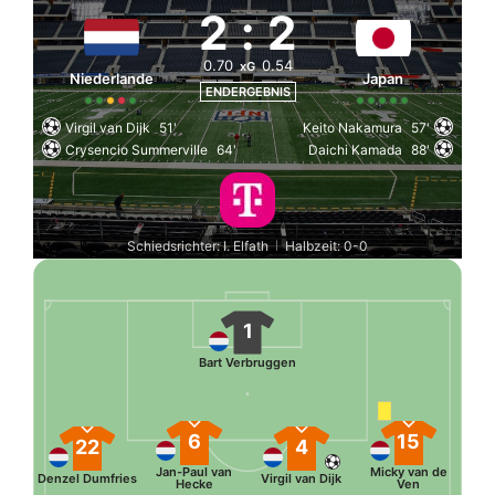
2
:
2
0.70
0.54
xG
Niederlande
Japan
ENDERGEBNIS
Virgil van Dijk
51'
Keito Nakamura
57'
Crysencio Summerville
64'
Daichi Kamada
88'
Schiedsrichter: I. Elfath
Halbzeit: 0-0
|
1
Bart Verbruggen
6
15
22
4
Jan-Paul van
Micky van de
Denzel Dumfries
Virgil van Dijk
Hecke
Ven