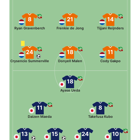
8
21
14
Ryan Gravenberch
Frenkie de Jong
Tijjani Reijnders
24
18
11
Crysencio Summerville
Donyell Malen
Cody Gakpo
18
Ayase Ueda
11
8
Daizen Maeda
Takefusa Kubo
13
15
24
10