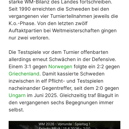
starke WM-Bilanz des Landes fortschreiben.
Seit 1990 erreichten die Schweden bei den
vergangenen vier Turnierteilnahmen jeweils die
K.o.-Phase. Von den letzten zwölf
Auftaktpartien bei Weltmeisterschaften gingen
nur zwei verloren.
Die Testspiele vor dem Turnier offenbarten
allerdings erneut Schwächen in der Defensive.
Einem 3:1 gegen
Norwegen
folgte ein 2:2 gegen
Griechenland
. Damit kassierte Schweden
inzwischen in elf Pflicht- und Testspielen
nacheinander Gegentreffer, seit dem 2:0 gegen
Ungarn
im Juni 2025. Gleichzeitig traf Blagult in
den vergangenen sechs Begegnungen immer
selbst.
WM 2026 - Vorrunde
Spieltag 1
|
Estadio BBVA
15.6.2026
-
2:00
|