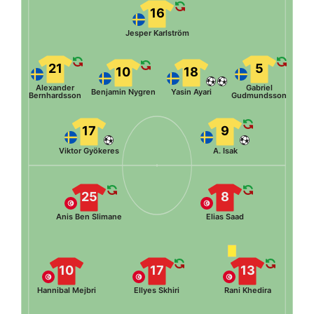
16
Jesper Karlström
21
5
10
18
Alexander
Gabriel
Benjamin Nygren
Yasin Ayari
Bernhardsson
Gudmundsson
17
9
Viktor Gyökeres
A. Isak
25
8
Anis Ben Slimane
Elias Saad
10
17
13
Hannibal Mejbri
Ellyes Skhiri
Rani Khedira