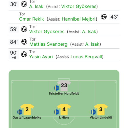
Tor
30'
A. Isak
(
:
Viktor Gyökeres
)
Assist
Tor
43'
Omar Rekik
(
Hannibal Mejbri
)
Assist:
Tor
59'
Viktor Gyökeres
(
:
A. Isak
)
Assist
Tor
84'
Mattias Svanberg
(
:
A. Isak
)
Assist
Tor
90'
Yasin Ayari
(
:
Lucas Bergvall
)
Assist
+6
23
Kristoffer Nordfeldt
2
4
3
Gustaf Lagerbielke
I. Hien
Victor Lindelöf