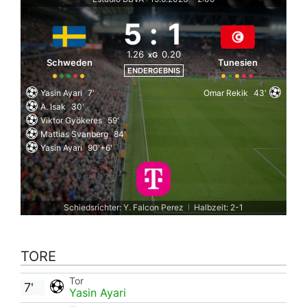
5
:
1
1.26
0.20
xG
Schweden
Tunesien
ENDERGEBNIS
Yasin Ayari
7'
Omar Rekik
43'
A. Isak
30'
Viktor Gyökeres
59'
Mattias Svanberg
84'
Yasin Ayari
90'+6'
Schiedsrichter: Y. Falcon Perez
Halbzeit: 2-1
|
TORE
Tor
7'
Yasin Ayari