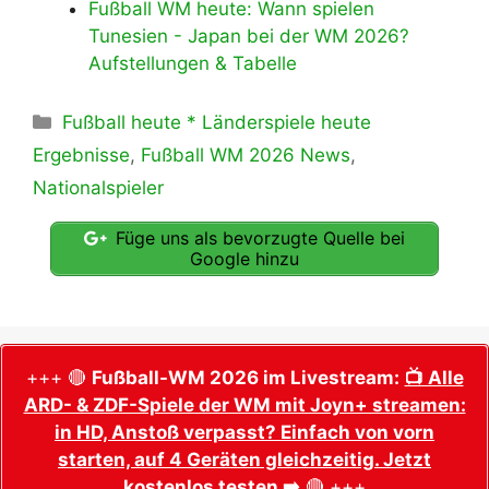
Fußball WM heute: Wann spielen
Tunesien - Japan bei der WM 2026?
Aufstellungen & Tabelle
Kategorien
Fußball heute * Länderspiele heute
Ergebnisse
,
Fußball WM 2026 News
,
Nationalspieler
Füge uns als bevorzugte Quelle bei
Google hinzu
+++ 🔴
Fußball-WM 2026 im Livestream:
📺 Alle
ARD- & ZDF-Spiele der WM mit Joyn+ streamen:
in HD, Anstoß verpasst? Einfach von vorn
starten, auf 4 Geräten gleichzeitig. Jetzt
kostenlos testen ➡️
🔴 +++