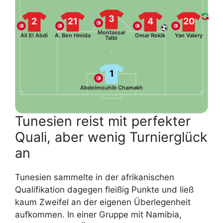
3
2
21
4
20
Montassar
Ali El Abdi
A. Ben Hmida
Omar Rekik
Yan Valery
Talbi
1
Abdelmouhib Chamakh
Tunesien reist mit perfekter
Quali, aber wenig Turnierglück
an
Tunesien sammelte in der afrikanischen
Qualifikation dagegen fleißig Punkte und ließ
kaum Zweifel an der eigenen Überlegenheit
aufkommen. In einer Gruppe mit Namibia,