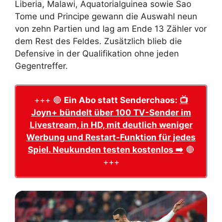
Liberia, Malawi, Äquatorialguinea sowie Sao
Tome und Principe gewann die Auswahl neun
von zehn Partien und lag am Ende 13 Zähler vor
dem Rest des Feldes. Zusätzlich blieb die
Defensive in der Qualifikation ohne jeden
Gegentreffer.
+++ 🔴
Ein Abo statt Senderchaos:
📺
Joyn+ bündelt über 100 TV-Sender im
Livestream, in HD, mit deutlich weniger
Werbung und Restart-Funktion für jedes
Spiel. Neukunden testen kostenlos ➡️
🔴
+++