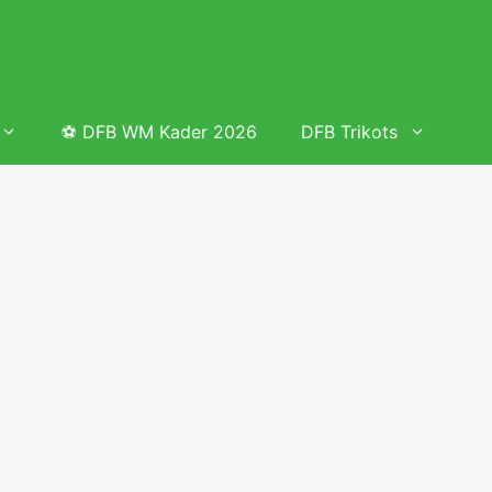
⚽ DFB WM Kader 2026
DFB Trikots
 & Tabelle
Frauenfußball heute
Deutschland Frauen Fußball Nationalmannschaft
 & Tabelle
Deutschland Frauen Länderspiele 2026 – DFB Spielplan
2026
lplan &
Deutschland Frauen Länderspiele 2025 – DFB Spielplan
2025
lplan &
Deutsche Frauen Nationalmannschaft DFB Kader 2025 &
Erfolge
elplan &