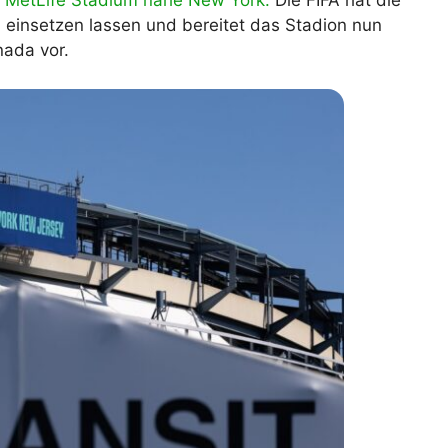
m
MetLife Stadium nahe New York.
Die FIFA hat die
einsetzen lassen und bereitet das Stadion nun
lplan Excel – kostenlos
 automatisch ausfüllen
nada vor.