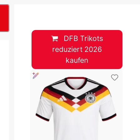
B
plan &
lplan &
DFB Trikots
reduziert 2026
lplan &
kaufen
 & Tabelle
 & Tabelle
 & Tabelle
 & Tabelle