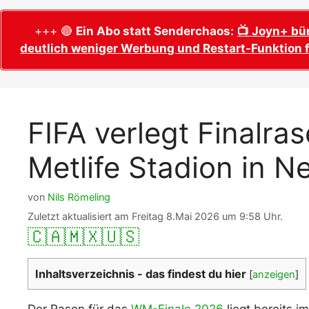
WM 2026 Sech
Termine, Ans
Wer wird Fußball-Weltmeister 2026?
+++ 🔴
Ein Abo statt Senderchaos:
📺 Joyn+ bü
deutlich weniger Werbung und Restart-Funktion f
WM 2026 Acht
Alle WM 2026 Trainer
Termine, Ans
Panini WM 2026 Sticker
WM 2026 Vier
Spielorte, T
Panini WM 2026 Stickerkollektion
FIFA verlegt Finalr
WM 2026 Halb
Alle Fußball Weltmeister
Anstoßzeiten
Metlife Stadion in N
Adidas Trionda: offizielle WM 2026
WM 2026 Spie
Spielball
Spielort Mia
Alle Nationalspieler der FIFA Fußball WM
von
Nils Römeling
WM 2026 Fina
2026
Zuletzt aktualisiert am Freitag 8.Mai 2026 um 9:58 Uhr.
Weltmeister, 
🇨🇦
🇲🇽
🇺🇸
WM 2026 Qualifikation in Europa: Tabelle
Fußball WM 
& Spielplan
Ausfüllen &
Inhaltsverzeichnis - das findest du hier
[
anzeigen
]
Fußball WM 20
PDF zum Dow