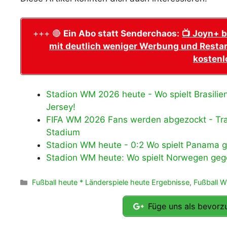
+++ 🔴
Ein Abo statt Senderchaos:
📺 Joyn+ b
mit deutlich weniger Werbung und Restar
kostenl
Stadion WM 2026 heute - Wo spielt Brasili
Jersey!
FIFA WM 2026 Fans werden abgezockt - Tran
Stadium
Stadion WM heute - 0:2 Wo spielt Panama 
Stadion WM heute: Wo spielt Norwegen gege
Kategorien
Fußball heute * Länderspiele heute Ergebnisse
,
Fußball 
Füge uns als bevorzu