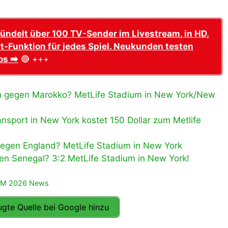
ündelt über 100 TV-Sender im Livestream, in HD,
t-Funktion für jedes Spiel. Neukunden testen
os ➡️
🔴 +++
en gegen Marokko? MetLife Stadium in New York/New
sport in New York kostet 150 Dollar zum Metlife
gegen England? MetLife Stadium in New York
n Senegal? 3:2 MetLife Stadium in New York!
WM 2026 News
gte Quelle bei Google hinzu