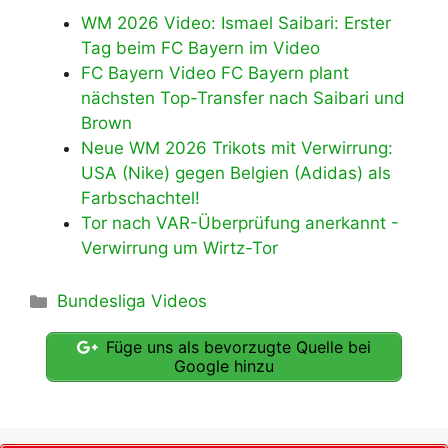
WM 2026 Video: Ismael Saibari: Erster
Tag beim FC Bayern im Video
FC Bayern Video FC Bayern plant
nächsten Top-Transfer nach Saibari und
Brown
Neue WM 2026 Trikots mit Verwirrung:
USA (Nike) gegen Belgien (Adidas) als
Farbschachtel!
Tor nach VAR-Überprüfung anerkannt -
Verwirrung um Wirtz-Tor
Kategorien
Bundesliga Videos
Füge uns als bevorzugte Quelle bei
Google hinzu