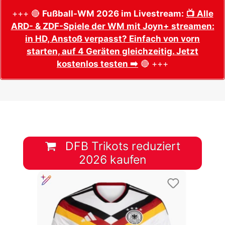
+++ 🔴
Fußball-WM 2026 im Livestream:
📺 Alle
ARD- & ZDF-Spiele der WM mit Joyn+ streamen:
in HD, Anstoß verpasst? Einfach von vorn
starten, auf 4 Geräten gleichzeitig. Jetzt
kostenlos testen ➡️
🔴 +++
DFB Trikots reduziert
2026 kaufen