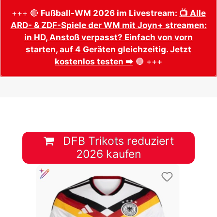
+++ 🔴
Fußball-WM 2026 im Livestream:
📺 Alle
ARD- & ZDF-Spiele der WM mit Joyn+ streamen:
in HD, Anstoß verpasst? Einfach von vorn
starten, auf 4 Geräten gleichzeitig. Jetzt
kostenlos testen ➡️
🔴 +++
DFB Trikots reduziert
2026 kaufen