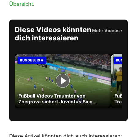
Übersicht
.
Diese Videos könnten
Mehr Videos
›
dich interessieren
BUNDESLIGA
BUNDESLI
Fußball Videos Traumtor von
Fußball V
Zhegrova sichert Juventus Sieg
Training 
gegen Chelsea
Diese Artikel könnten dich auch interessieren: