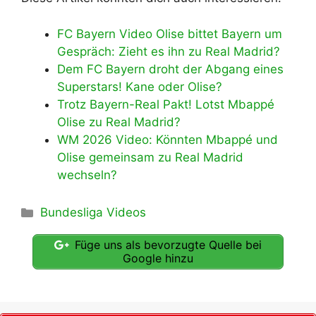
FC Bayern Video Olise bittet Bayern um
Gespräch: Zieht es ihn zu Real Madrid?
Dem FC Bayern droht der Abgang eines
Superstars! Kane oder Olise?
Trotz Bayern-Real Pakt! Lotst Mbappé
Olise zu Real Madrid?
WM 2026 Video: Könnten Mbappé und
Olise gemeinsam zu Real Madrid
wechseln?
Kategorien
Bundesliga Videos
Füge uns als bevorzugte Quelle bei
Google hinzu