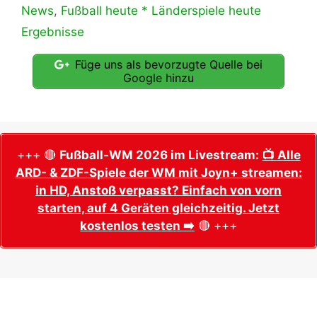
News
,
Fußball heute * Länderspiele heute
Ergebnisse
Füge uns als bevorzugte Quelle bei
Google hinzu
+++ 🔴
Fußball-WM 2026 im Livestream:
📺 Alle
ARD- & ZDF-Spiele der WM mit Joyn+ streamen:
in HD, Anstoß verpasst? Einfach von vorn
starten, auf 4 Geräten gleichzeitig. Jetzt
kostenlos testen ➡️
🔴 +++