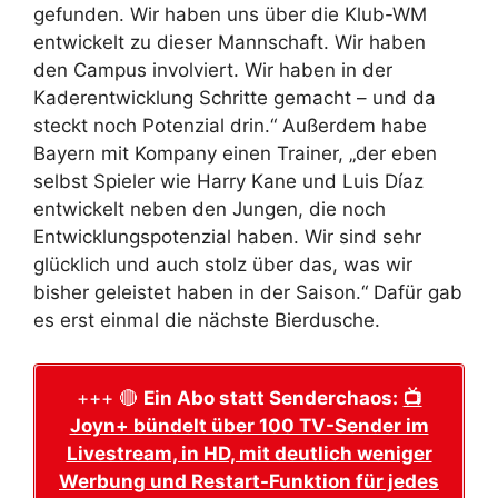
gefunden. Wir haben uns über die Klub-WM
entwickelt zu dieser Mannschaft. Wir haben
den Campus involviert. Wir haben in der
Kaderentwicklung Schritte gemacht – und da
steckt noch Potenzial drin.“ Außerdem habe
Bayern mit Kompany einen Trainer, „der eben
selbst Spieler wie Harry Kane und Luis Díaz
entwickelt neben den Jungen, die noch
Entwicklungspotenzial haben. Wir sind sehr
glücklich und auch stolz über das, was wir
bisher geleistet haben in der Saison.“ Dafür gab
es erst einmal die nächste Bierdusche.
+++ 🔴
Ein Abo statt Senderchaos:
📺
Joyn+ bündelt über 100 TV-Sender im
Livestream, in HD, mit deutlich weniger
Werbung und Restart-Funktion für jedes