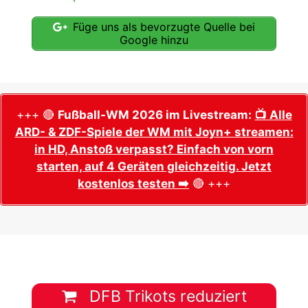
Füge uns als bevorzugte Quelle bei
Google hinzu
+++ 🔴
Fußball-WM 2026 im Livestream:
📺 Alle
ARD- & ZDF-Spiele der WM mit Joyn+ streamen:
in HD, Anstoß verpasst? Einfach von vorn
starten, auf 4 Geräten gleichzeitig. Jetzt
kostenlos testen ➡️
🔴 +++
DFB Trikots reduziert