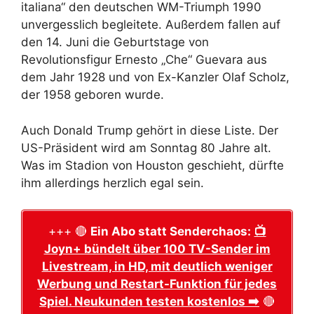
italiana“ den deutschen WM-Triumph 1990
unvergesslich begleitete. Außerdem fallen auf
den 14. Juni die Geburtstage von
Revolutionsfigur Ernesto „Che“ Guevara aus
dem Jahr 1928 und von Ex-Kanzler Olaf Scholz,
der 1958 geboren wurde.
Auch Donald Trump gehört in diese Liste. Der
US-Präsident wird am Sonntag 80 Jahre alt.
Was im Stadion von Houston geschieht, dürfte
ihm allerdings herzlich egal sein.
+++ 🔴
Ein Abo statt Senderchaos:
📺
Joyn+ bündelt über 100 TV-Sender im
Livestream, in HD, mit deutlich weniger
Werbung und Restart-Funktion für jedes
Spiel. Neukunden testen kostenlos ➡️
🔴