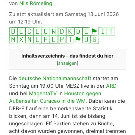
von
Nils Römeling
Zuletzt aktualisiert am Samstag 13.Juni 2026
um 12:19 Uhr.
🇧🇪
🇨🇱
🇨🇼
🇩🇰
🇩🇪
🏴󠁧󠁢󠁥󠁮󠁧󠁿
🇮🇹
🇲🇽
🇳🇱
🇵🇱
🇵🇹
🏴󠁧󠁢󠁳󠁣󠁴󠁿
🇺🇸
Inhaltsverzeichnis - das findest du hier
[
anzeigen
]
Die
deutsche Nationalmannschaft
startet am
Sonntag um 19.00 Uhr MESZ live in der
ARD
und bei
MagentaTV
in
Houston
gegen
Außenseiter Curacao in die WM.
Dabei kann die
DFB-Elf auf eine bemerkenswerte Statistik
blicken, denn am 14. Juni ist sie bislang
ungeschlagen. Elf Partien stehen zu Buche,
acht davon wurden gewonnen, dreimal trennten