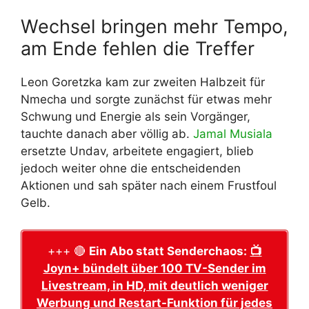
Wechsel bringen mehr Tempo,
am Ende fehlen die Treffer
Leon Goretzka kam zur zweiten Halbzeit für
Nmecha und sorgte zunächst für etwas mehr
Schwung und Energie als sein Vorgänger,
tauchte danach aber völlig ab.
Jamal Musiala
ersetzte Undav, arbeitete engagiert, blieb
jedoch weiter ohne die entscheidenden
Aktionen und sah später nach einem Frustfoul
Gelb.
+++ 🔴
Ein Abo statt Senderchaos:
📺
Joyn+ bündelt über 100 TV-Sender im
Livestream, in HD, mit deutlich weniger
Werbung und Restart-Funktion für jedes