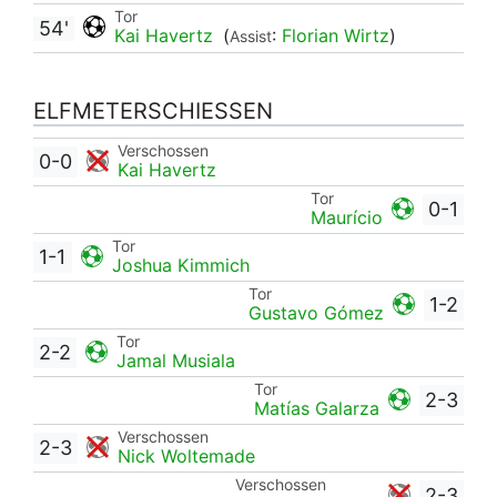
Tor
54'
Kai Havertz
(
:
Florian Wirtz
)
Assist
ELFMETERSCHIESSEN
Verschossen
0-0
Kai Havertz
Tor
0-1
Maurício
Tor
1-1
Joshua Kimmich
Tor
1-2
Gustavo Gómez
Tor
2-2
Jamal Musiala
Tor
2-3
Matías Galarza
Verschossen
2-3
Nick Woltemade
Verschossen
2-3