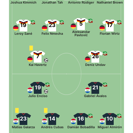
Joshua Kimmich
Jonathan Tah
Antonio Rüdiger
Nathaniel Brown
5
19
23
17
Aleksandar
Leroy Sané
Felix Nmecha
Florian Wirtz
Pavlović
7
26
Kai Havertz
Deniz Undav
19
21
Julio Enciso
Gabriel Ávalos
23
14
16
10
Matías Galarza
Andrés Cubas
Damián Bobadilla
Miguel Almirón