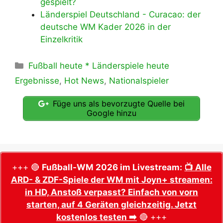
gespielt?
Länderspiel Deutschland - Curacao: der
deutsche WM Kader 2026 in der
Einzelkritik
Kategorien
Fußball heute * Länderspiele heute
Ergebnisse
,
Hot News
,
Nationalspieler
Füge uns als bevorzugte Quelle bei
Google hinzu
+++ 🔴
Fußball-WM 2026 im Livestream:
📺 Alle
ARD- & ZDF-Spiele der WM mit Joyn+ streamen:
in HD, Anstoß verpasst? Einfach von vorn
starten, auf 4 Geräten gleichzeitig. Jetzt
kostenlos testen ➡️
🔴 +++