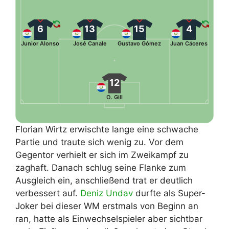
6
13
15
4
Junior Alonso
José Canale
Gustavo Gómez
Juan Cáceres
12
O. Gill
Florian Wirtz erwischte lange eine schwache
Partie und traute sich wenig zu. Vor dem
Gegentor verhielt er sich im Zweikampf zu
zaghaft. Danach schlug seine Flanke zum
Ausgleich ein, anschließend trat er deutlich
verbessert auf.
Deniz Undav
durfte als Super-
Joker bei dieser WM erstmals von Beginn an
ran, hatte als Einwechselspieler aber sichtbar