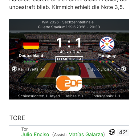
unbestraft blieb. Kimmich erhielt die Note 3,5.
WM 2026 - Sechzehntelfinale
|
Gillette Stadium
29.6.2026
-
20:30
|
1
:
1
1.49
0.42
xG
Deutschland
Paraguay
ELFMETER 3-4
Kai Havertz
54'
Julio Enciso
42'
Schiedsrichter: J. Jayed
Halbzeit: 0-1
Endergebnis: 1-1
|
|
TORE
Tor
42'
Julio Enciso
(
Matías Galarza
)
Assist: