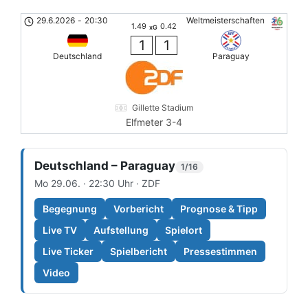
29.6.2026
-
20:30
Weltmeisterschaften
1.49
0.42
xG
1
1
Deutschland
Paraguay
Gillette Stadium
Elfmeter 3-4
Deutschland – Paraguay
1/16
Mo 29.06. · 22:30 Uhr · ZDF
Begegnung
Vorbericht
Prognose & Tipp
Live TV
Aufstellung
Spielort
Live Ticker
Spielbericht
Pressestimmen
Video