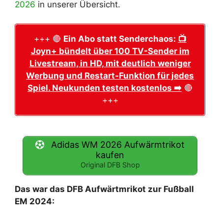
2026
in unserer Übersicht.
+++ 🔴
Ein Abo statt Senderchaos:
📺
Joyn+ bündelt über 100 TV-Sender im
Livestream, in HD, mit deutlich weniger
Werbung und Restart-Funktion für jedes
Spiel. Neukunden testen kostenlos ➡️
🔴
+++
Adidas WM 2026 Aufwärmtrikot
kaufen
Original DFB Shop
Das war das DFB Aufwärtmrikot zur Fußball
EM 2024: