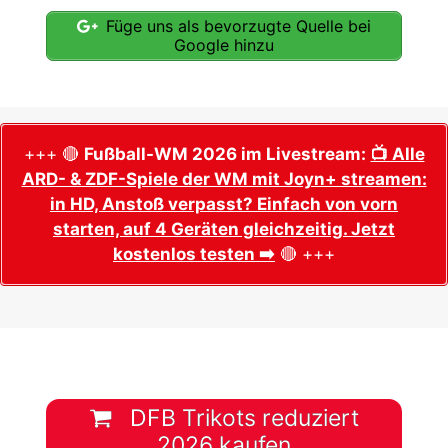
Füge uns als bevorzugte Quelle bei
Google hinzu
+++ 🔴
Fußball-WM 2026 im Livestream:
📺 Alle
ARD- & ZDF-Spiele der WM mit Joyn+ streamen:
in HD, Anstoß verpasst? Einfach von vorn
starten, auf 4 Geräten gleichzeitig. Jetzt
kostenlos testen ➡️
🔴 +++
DFB Trikots reduziert
2026 kaufen