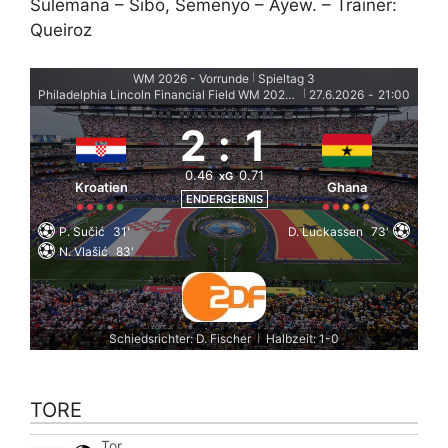
Sulemana – Sibo, Semenyo – Ayew. – Trainer:
Queiroz
WM 2026 - Vorrunde
Spieltag 3
|
Philadelphia Lincoln Financial Field WM 2026 Stadion
27.6.2026
-
21:00
|
2
:
1
0.46
0.71
xG
Kroatien
Ghana
ENDERGEBNIS
P. Sučić
31'
D. Luckassen
73'
N. Vlašić
83'
Schiedsrichter: D. Fischer
Halbzeit: 1-0
|
TORE
Tor