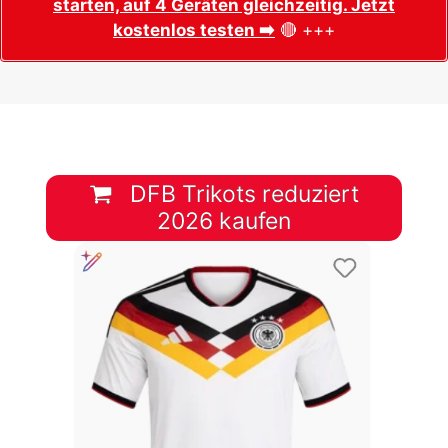
starten, auf 4 Geräten gleichzeitig. Jetzt
kostenlos testen ➡️
🔴 +++
DFB Trikots reduziert
2026 kaufen