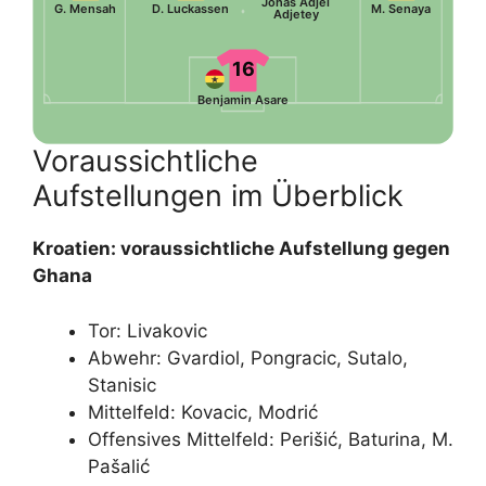
Jonas Adjei
G. Mensah
D. Luckassen
M. Senaya
Adjetey
16
Benjamin Asare
Voraussichtliche
Aufstellungen im Überblick
Kroatien: voraussichtliche Aufstellung gegen
Ghana
Tor: Livakovic
Abwehr: Gvardiol, Pongracic, Sutalo,
Stanisic
Mittelfeld: Kovacic, Modrić
Offensives Mittelfeld: Perišić, Baturina, M.
Pašalić