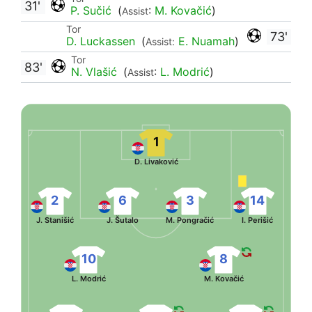
31'
P. Sučić
(
:
M. Kovačić
)
Assist
Tor
73'
D. Luckassen
(
E. Nuamah
)
Assist:
Tor
83'
N. Vlašić
(
:
L. Modrić
)
Assist
1
D. Livaković
2
6
3
14
J. Stanišić
J. Šutalo
M. Pongračić
I. Perišić
10
8
L. Modrić
M. Kovačić