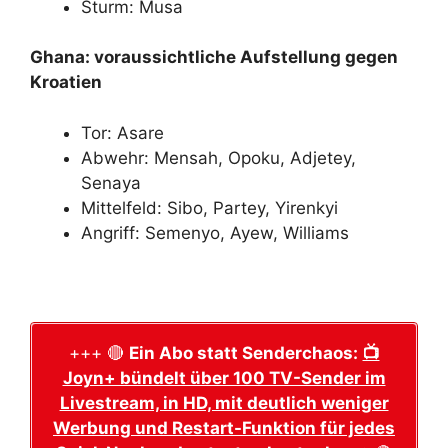
Sturm: Musa
Ghana: voraussichtliche Aufstellung gegen
Kroatien
Tor: Asare
Abwehr: Mensah, Opoku, Adjetey,
Senaya
Mittelfeld: Sibo, Partey, Yirenkyi
Angriff: Semenyo, Ayew, Williams
+++ 🔴
Ein Abo statt Senderchaos:
📺
Joyn+ bündelt über 100 TV-Sender im
Livestream, in HD, mit deutlich weniger
Werbung und Restart-Funktion für jedes