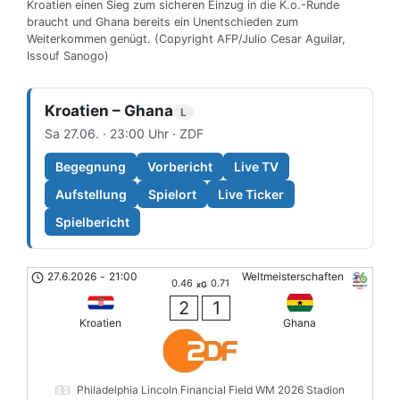
Kroatien einen Sieg zum sicheren Einzug in die K.o.-Runde
braucht und Ghana bereits ein Unentschieden zum
Weiterkommen genügt. (Copyright AFP/Julio Cesar Aguilar,
Issouf Sanogo)
Kroatien – Ghana
L
Sa 27.06. · 23:00 Uhr · ZDF
Begegnung
Vorbericht
Live TV
Aufstellung
Spielort
Live Ticker
Spielbericht
27.6.2026
-
21:00
Weltmeisterschaften
0.46
0.71
xG
2
1
Kroatien
Ghana
Philadelphia Lincoln Financial Field WM 2026 Stadion