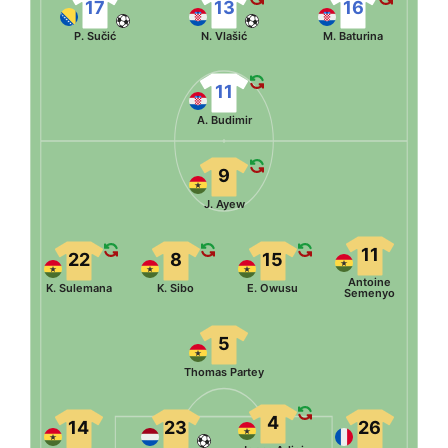
17
13
16
P. Sučić
N. Vlašić
M. Baturina
11
A. Budimir
9
J. Ayew
11
22
8
15
Antoine
K. Sulemana
K. Sibo
E. Owusu
Semenyo
5
Thomas Partey
4
14
23
26