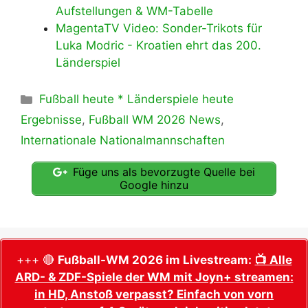
Aufstellungen & WM-Tabelle
MagentaTV Video: Sonder-Trikots für
Luka Modric - Kroatien ehrt das 200.
Länderspiel
Kategorien
Fußball heute * Länderspiele heute
Ergebnisse
,
Fußball WM 2026 News
,
Internationale Nationalmannschaften
Füge uns als bevorzugte Quelle bei
Google hinzu
+++ 🔴
Fußball-WM 2026 im Livestream:
📺 Alle
ARD- & ZDF-Spiele der WM mit Joyn+ streamen:
in HD, Anstoß verpasst? Einfach von vorn