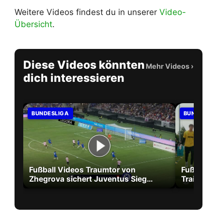
Weitere Videos findest du in unserer
Video-
Übersicht
.
Diese Videos könnten
Mehr Videos
›
dich interessieren
BUNDESLIGA
BUNDESLI
Fußball Videos Traumtor von
Fußball V
Zhegrova sichert Juventus Sieg
Training 
gegen Chelsea