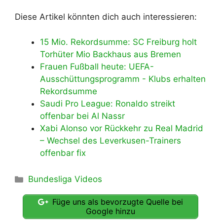
Diese Artikel könnten dich auch interessieren:
15 Mio. Rekordsumme: SC Freiburg holt
Torhüter Mio Backhaus aus Bremen
Frauen Fußball heute: UEFA-
Ausschüttungsprogramm - Klubs erhalten
Rekordsumme
Saudi Pro League: Ronaldo streikt
offenbar bei Al Nassr
Xabi Alonso vor Rückkehr zu Real Madrid
– Wechsel des Leverkusen-Trainers
offenbar fix
Kategorien
Bundesliga Videos
Füge uns als bevorzugte Quelle bei
Google hinzu