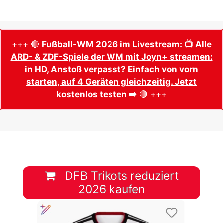
+++ 🔴
Fußball-WM 2026 im Livestream:
📺 Alle
ARD- & ZDF-Spiele der WM mit Joyn+ streamen:
in HD, Anstoß verpasst? Einfach von vorn
starten, auf 4 Geräten gleichzeitig. Jetzt
kostenlos testen ➡️
🔴 +++
DFB Trikots reduziert
2026 kaufen