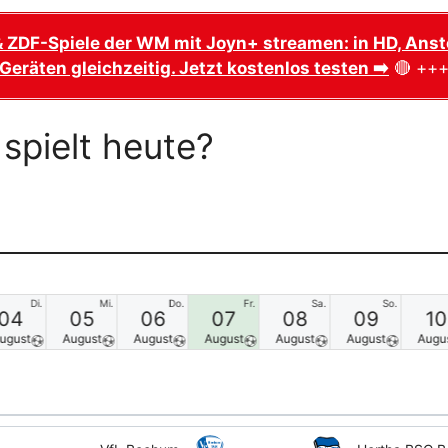
& ZDF-Spiele der WM mit Joyn+ streamen: in HD, Ansto
Geräten gleichzeitig. Jetzt kostenlos testen ➡️
🔴 ++
 spielt heute?
Di.
Mi.
Do.
Fr.
Sa.
So.
04
05
06
07
08
09
10
ugust
August
August
August
August
August
Augu