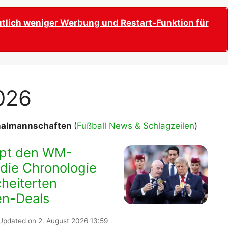
B
utlich weniger Werbung und Restart-Funktion für
plan &
lplan &
lplan &
026
 & Tabelle
ionalmannschaften
(
Fußball News & Schlagzeilen
)
 & Tabelle
ppt den WM-
 die Chronologie
 & Tabelle
heiterten
en-Deals
 & Tabelle
Updated on 2. August 2026 13:59