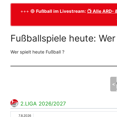
+++ 🔴
Fußball im Livestream:
📺 Alle ARD- 
Fußballspiele heute: Wer
Wer spielt heute Fußball ?
Mi.
Do.
Fr.
Sa.
So.
Mo.
29
30
31
01
02
03
<
Juli
Juli
Juli
August
August
August
A
2.LIGA 2026/2027
7.8.2026