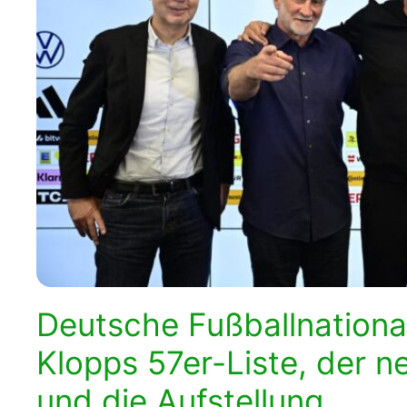
WM 2026 Spie
downloaden &
Deutsche Fußballnation
Klopps 57er-Liste, der 
und die Aufstellung