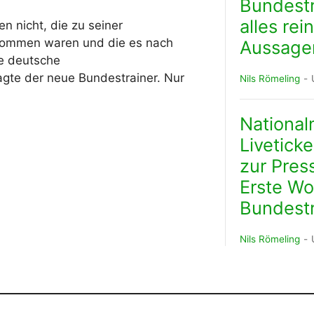
Bundestr
alles rei
n nicht, die zu seiner
kommen waren und die es nach
Aussage
ie deutsche
sagte der neue Bundestrainer. Nur
Nils Römeling
Nationa
Livetick
zur Pres
Erste Wo
Bundestr
Nils Römeling