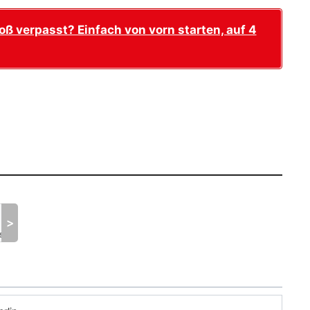
ß verpasst? Einfach von vorn starten, auf 4
+
Mo.
Di.
Mi.
Do.
Fr.
Sa.
So.
11
12
13
14
15
16
>
st
August
August
August
August
August
August