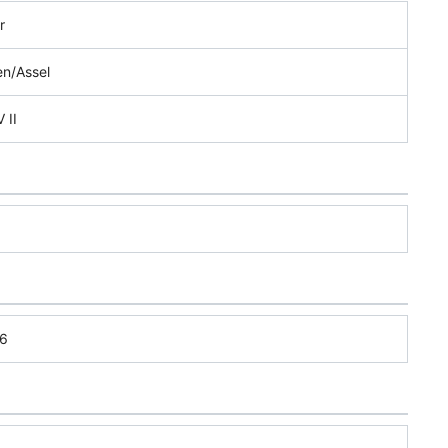
r
en/Assel
 II
6