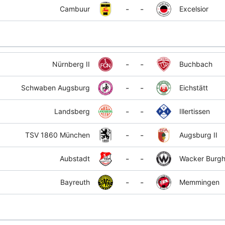
-
-
Cambuur
Excelsior
-
-
Nürnberg II
Buchbach
-
-
Schwaben Augsburg
Eichstätt
-
-
Landsberg
Illertissen
-
-
TSV 1860 München
Augsburg II
-
-
Aubstadt
Wacker Burg
-
-
Bayreuth
Memmingen