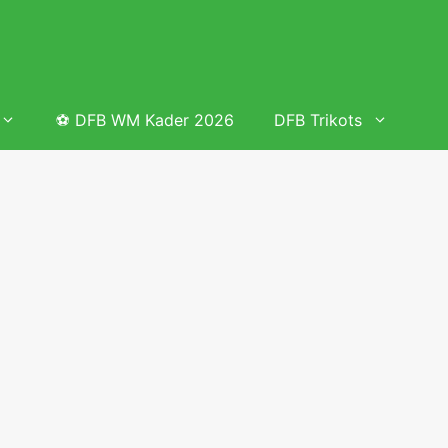
⚽ DFB WM Kader 2026
DFB Trikots
 & Tabelle
Frauenfußball heute
Deutschland Frauen Fußball Nationalmannschaft
 & Tabelle
Deutschland Frauen Länderspiele 2026 – DFB Spielplan
2026
lplan &
Deutschland Frauen Länderspiele 2025 – DFB Spielplan
2025
lplan &
Deutsche Frauen Nationalmannschaft DFB Kader 2025 &
Erfolge
elplan &