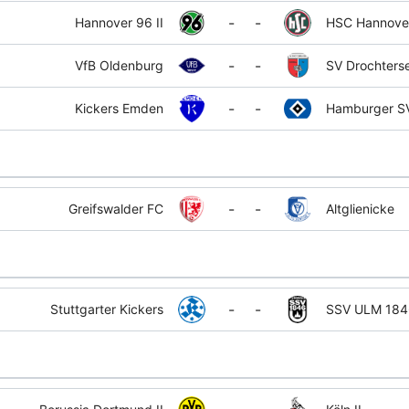
-
-
Hannover 96 II
HSC Hannove
-
-
VfB Oldenburg
SV Drochters
-
-
Kickers Emden
Hamburger SV
-
-
Greifswalder FC
Altglienicke
-
-
Stuttgarter Kickers
SSV ULM 184