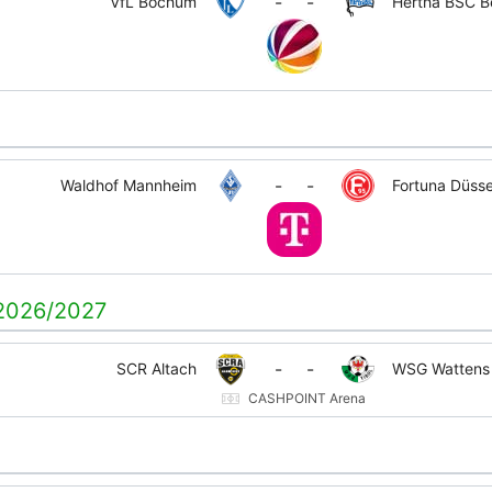
-
-
VfL Bochum
Hertha BSC Be
-
-
Waldhof Mannheim
Fortuna Düsse
2026/2027
-
-
SCR Altach
WSG Wattens
CASHPOINT Arena