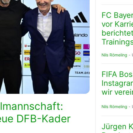
lplan Excel – kostenlos
FC Baye
 automatisch ausfüllen
vor Karr
berichte
Training
Nils Römeling
FIFA Boss
Instagram
wir vere
almannschaft:
Nils Römeling
neue DFB-Kader
Jürgen Kl